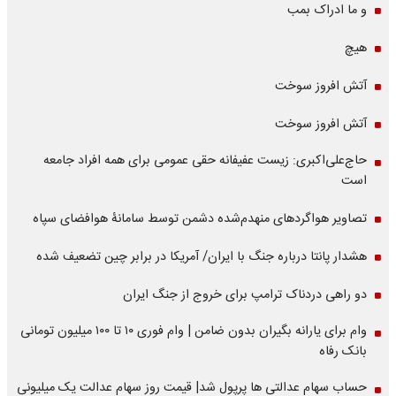
و ما ادراک بمب
هیچ
آتش افروز سوخت
آتش افروز سوخت
حاج‌علی‌اکبری: زیست عفیفانه حقی عمومی برای همه افراد جامعه
است
تصاویر هواگردهای منهدم‌شده دشمن توسط سامانۀ هوافضای سپاه
هشدار پانتا درباره جنگ با ایران/ آمریکا در برابر چین تضعیف شده
دو راهی دردناک ترامپ برای خروج از جنگ ایران
وام برای یارانه بگیران بدون ضامن | وام فوری ۱۰ تا ۱۰۰ میلیون تومانی
بانک رفاه
حساب سهام عدالتی ها پرپول شد| قیمت روز سهام عدالت یک میلیونی