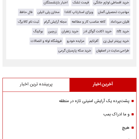
خرید اقساطی لوازم خانگی
قیمت تشک
اخبار بازنشستگان
مهاجرت تحصیلی آلمان
ویزای استارتاپ کانادا
مخازن پلی اتیلن
فال حافظ
قلیان میرداماد
کافه مناسب کار و مطالعه
مجله آرایش گرام
ثبت نام کالابرگ
خرید nft
خرید اکانت گوگل ادز
خرید زعفران
زرچین
بوکینگ
خرید پرینتر لیبل زن
آفرتایم
مزایده خودرو
فروشگاه لوله و اتصالات
طراحی سایت در اصفهان
خرید سکه پارسیان گرمی
آخرین اخبار
پربیننده ترین اخبار
پشت‌پرده یک آرایش امنیتی تازه در منطقه
و ما ادراک بمب
هیچ