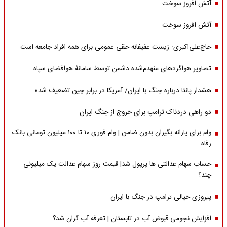
آتش افروز سوخت
آتش افروز سوخت
حاج‌علی‌اکبری: زیست عفیفانه حقی عمومی برای همه افراد جامعه است
تصاویر هواگردهای منهدم‌شده دشمن توسط سامانۀ هوافضای سپاه
هشدار پانتا درباره جنگ با ایران/ آمریکا در برابر چین تضعیف شده
دو راهی دردناک ترامپ برای خروج از جنگ ایران
وام برای یارانه بگیران بدون ضامن | وام فوری ۱۰ تا ۱۰۰ میلیون تومانی بانک
رفاه
حساب سهام عدالتی ها پرپول شد| قیمت روز سهام عدالت یک میلیونی
چند؟
پیروزی خیالی ترامپ در جنگ با ایران
افزایش نجومی قبوض آب در تابستان | تعرفه آب گران شد؟