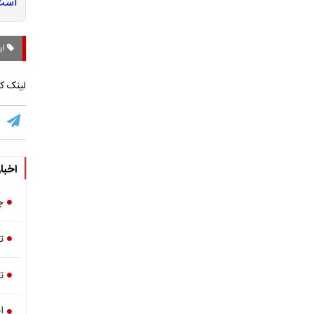
ای
لینک کو
اخبا
چ
ت
ت
ا