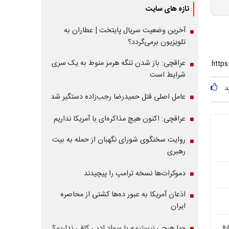
تازه های سایت
آخرین وضعیت سریال پایتخت | عطاران به
تلویزیون برمی‌گردد؟
عراقچی: باز شدن تنگه هرمز منوط به یک سری
شرایط است
د
عامل اصلی قتل حمیدرضا رجب‌زاده دستگیر شد
عراقچی: اکنون هیچ مذاکره‌ای با آمریکا نداریم
روایت سخنگوی شورای نگهبان از حمله به بیت
رهبری
دموکرات‌ها نسخه ترامپ را پیچیدند
اذعان آمریکا به عبور ده‌ها کشتی از محاصره
ایران
ده
«ما هیچی نیستیم» یا سواد ادبی کافی نداریم؟