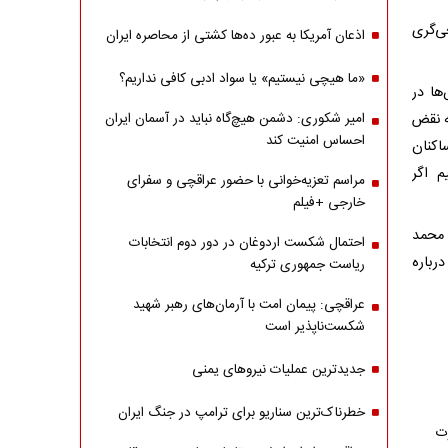
ی‌گری
اذعان آمریکا به عبور ده‌ها کشتی از محاصره ایران
«ما هیچی نیستیم» یا سواد ادبی کافی نداریم؟
ها در
ه نقض
امیر شکوری: دشمن هیچ‌گاه نباید در آسمان ایران
احساس امنیت کند
اکنان
 اگر
مراسم تعزیه‌خوانی با حضور عراقچی و سفرای
خارجی +فیلم
 محمد
احتمال شکست اردوغان در دور دوم انتخابات
درباره
ریاست جمهوری ترکیه
عراقچی: پیمان امت با آرمان‌های رهبر شهید
شکست‌ناپذیر است
جدیدترین عملیات نیروهای یمنی
خطرناک‌ترین سناریو برای ترامپ در جنگ ایران
وت