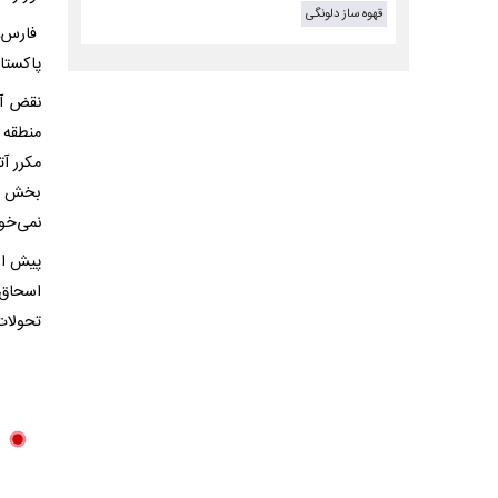
قهوه ساز دلونگی
فارس، 
پاکستا
نقض آش
منطقه 
مکرر آ
بخش ه
نمی‌خوا
پیش از
اسحاق‌د
تحولات 