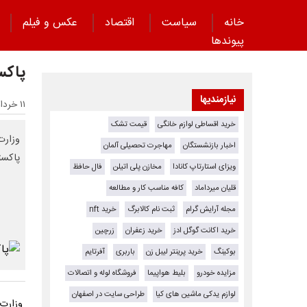
خانه
سیاست
اقتصاد
عکس و فیلم
پیوند‌ها
پاکست
نیازمندیها
۱۱ خرداد ۱۴۰۵ - ۲۱:۰۹
خرید اقساطی لوازم خانگی
قیمت تشک
وزارت
اخبار بازنشستگان
مهاجرت تحصیلی آلمان
پاکست
ویزای استارتاپ کانادا
مخازن پلی اتیلن
فال حافظ
قلیان میرداماد
کافه مناسب کار و مطالعه
مجله آرایش گرام
ثبت نام کالابرگ
خرید nft
خرید اکانت گوگل ادز
خرید زعفران
زرچین
بوکینگ
خرید پرینتر لیبل زن
باربری
آفرتایم
مزایده خودرو
بلیط هواپیما
فروشگاه لوله و اتصالات
لوازم یدکی ماشین های کیا
طراحی سایت در اصفهان
وزارت خ