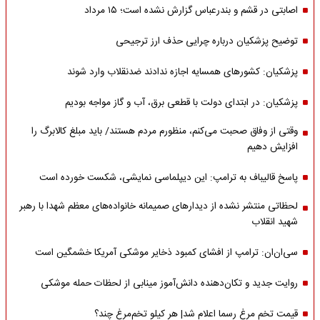
اصابتی در قشم و بندرعباس گزارش نشده است؛ ۱۵ مرداد
توضیح پزشکیان درباره چرایی حذف ارز ترجیحی
پزشکیان: کشورهای همسایه اجازه ندادند ضدنقلاب وارد شوند
پزشکیان: در ابتدای دولت با قطعی برق، آب و گاز مواجه بودیم
وقتی از وفاق صحبت می‌کنم، منظورم مردم هستند/ باید مبلغ کالابرگ را
افزایش دهیم
پاسخ قالیباف به ترامپ: این دیپلماسی نمایشی، شکست خورده است
لحظاتی منتشر نشده از دیدارهای صمیمانه خانواده‌های معظم شهدا با رهبر
شهید انقلاب
سی‌ان‌ان: ترامپ از افشای کمبود ذخایر موشکی آمریکا خشمگین است
روایت جدید و تکان‌دهنده دانش‌آموز مینابی از لحظات حمله موشکی
قیمت تخم مرغ رسما اعلام شد| هر کیلو تخم‌مرغ چند؟