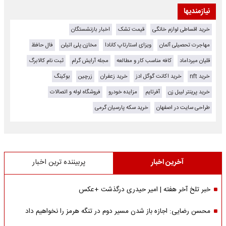
نیازمندیها
خرید اقساطی لوازم خانگی
قیمت تشک
اخبار بازنشستگان
مهاجرت تحصیلی آلمان
ویزای استارتاپ کانادا
مخازن پلی اتیلن
فال حافظ
قلیان میرداماد
کافه مناسب کار و مطالعه
مجله آرایش گرام
ثبت نام کالابرگ
خرید nft
خرید اکانت گوگل ادز
خرید زعفران
زرچین
بوکینگ
خرید پرینتر لیبل زن
آفرتایم
مزایده خودرو
فروشگاه لوله و اتصالات
طراحی سایت در اصفهان
خرید سکه پارسیان گرمی
آخرین اخبار
پربیننده ترین اخبار
خبر تلخ آخر هفته | امیر حیدری درگذشت +عکس
محسن رضایی: اجازه باز شدن مسیر دوم در تنگه هرمز را نخواهیم داد