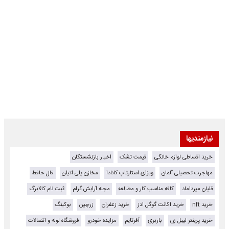
نیازمندیها
خرید اقساطی لوازم خانگی
قیمت تشک
اخبار بازنشستگان
مهاجرت تحصیلی آلمان
ویزای استارتاپ کانادا
مخازن پلی اتیلن
فال حافظ
قلیان میرداماد
کافه مناسب کار و مطالعه
مجله آرایش گرام
ثبت نام کالابرگ
خرید nft
خرید اکانت گوگل ادز
خرید زعفران
زرچین
بوکینگ
خرید پرینتر لیبل زن
باربری
آفرتایم
مزایده خودرو
فروشگاه لوله و اتصالات