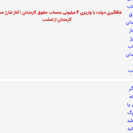
غافلگیری دولت با واریزی 4 میلیونی بحساب حقوق کارمندان | آغاز شار
کارمندان از امشب