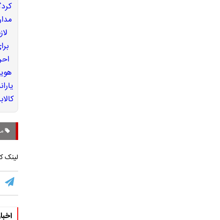
مر
لینک کو
اخبا