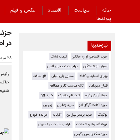
خانه
سیاست
اقتصاد
عکس و فیلم
پیوند‌ها
جزئی
در ا
نیازمندیها
خرید اقساطی لوازم خانگی
قیمت تشک
۲۸ مرداد ۱۴۰۲ - ۱۶:۳۶
اخبار بازنشستگان
مهاجرت تحصیلی آلمان
رئیس 
ویزای استارتاپ کانادا
مخازن پلی اتیلن
فال حافظ
خاکسپ
قلیان میرداماد
کافه مناسب کار و مطالعه
شفیعی
مجله آرایش گرام
ثبت نام کالابرگ
خرید nft
خرید اکانت گوگل ادز
خرید زعفران
زرچین
بوکینگ
خرید پرینتر لیبل زن
آفرتایم
مزایده خودرو
فروشگاه لوله و اتصالات
طراحی سایت در اصفهان
خرید سکه پارسیان گرمی