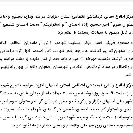
رکز اطلاع رسانی فرماندهی انتظامی استان جزئیات مراسم وداع، تشییع و خاک
توان سوم " امیر حسین زاده احمدی " و استواریکم " محمد احسان شفیعی " 
با قاتل مسلح به شهادت رسیدند را اعلام کرد.
ن اصفهان که روز گذشته به درجه رفیع شهادت نائل آمدند، اظهار کرد: براساس ب
ریزی صورت گرفته، یکشنبه مورخه ۲۹ مرداد ماه، بعد از نماز مغرب و عشاء مراس
 والامقام در ستاد فرماندهی انتظامی شهرستان اصفهان واقع در چهار راه پلیس ب
شد.
رکز اطلاع رسانی فرماندهی انتظامی استان اصفهان افزود: مراسم تشییع شهید
افراز نیز از ساعت ۹ صبح روز دوشنبه مورخه ۳۰ مرداد ماه از میدان فیض به
شهرستان اصفهان برگزار و پیکر پاک و مطهر شهیدان گرانقدر ستوان سوم امیر
حمدی و استواریکم محمد احسان شفیعی در گلستان شهداء به خاک سپرده خ
ینوسیله از امت حزب الله و مردم شهید پرور استان دعوت می گردد با حضور خ
اسم موجب شادی روح شهیدان والامقام و تسلی خاطر باز ماندگان شوند.