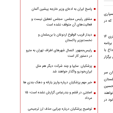
پاسخ ایران به ادعای وزیر خارجه پیشین آلمان
سپاری
مشاور رئیس مجلس: مجلس تعطیل نیست و
که در
فعالیت‌های آن متوقف نشده است
دیدار قریب الوقوع اردوغان با بن‌سلمان و
سرهنگ مسعود طُریفی ضمن عرض تسلیت شهادت ۲ تن از ماموران انتظامی کلانتری ۱۶
نخست‌وزیر پاکستان
رنامه
م وداع با
رئیس‌جمهور: اتصال شهرهای اطراف تهران به مترو
در دستور کار است
رگزار
پزشکیان: سایپا و چند شرکت دیگر هم مثل
ایران‌خودرو واگذار خواهند شد
ان سر
 سمت گلستان
خبر مهم پزشکیان درباره واریز یارانه و دهک بندی ها
 حسین
اصابتی در قشم و بندرعباس گزارش نشده است؛ ۱۵
واهند
مرداد
ود در
توضیح پزشکیان درباره چرایی حذف ارز ترجیحی