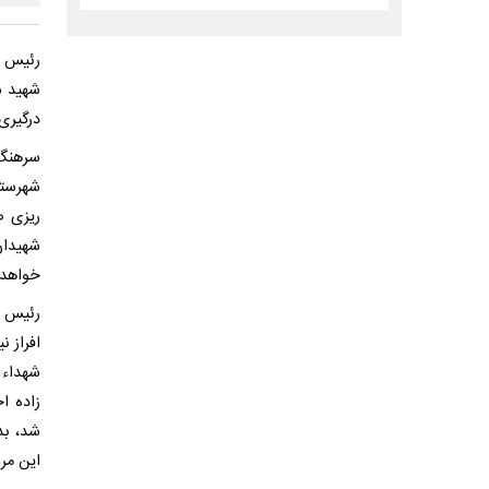
رئیس م
شهید س
درگیری 
شهرستا
شهیدان
خواهد 
رئیس م
شهداء 
زاده ا
شد، بد
این مر