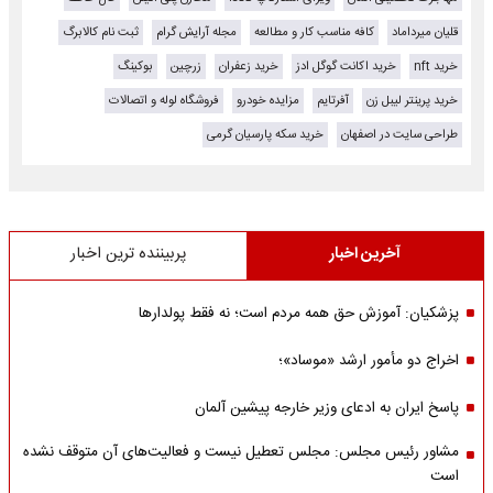
قلیان میرداماد
کافه مناسب کار و مطالعه
مجله آرایش گرام
ثبت نام کالابرگ
خرید nft
خرید اکانت گوگل ادز
خرید زعفران
زرچین
بوکینگ
خرید پرینتر لیبل زن
آفرتایم
مزایده خودرو
فروشگاه لوله و اتصالات
طراحی سایت در اصفهان
خرید سکه پارسیان گرمی
آخرین اخبار
پربیننده ترین اخبار
پزشکیان: آموزش حق همه مردم است؛ نه فقط پولدارها
اخراج دو مأمور ارشد «موساد»؛
پاسخ ایران به ادعای وزیر خارجه پیشین آلمان
مشاور رئیس مجلس: مجلس تعطیل نیست و فعالیت‌های آن متوقف نشده
است