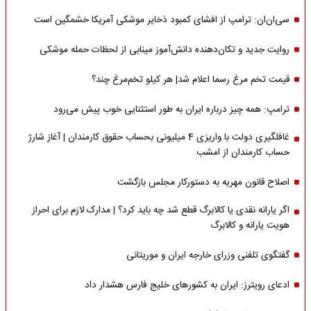
سی‌ان‌ان: ترامپ از افشای کمبود ذخایر موشکی آمریکا خشمگین است
روایت جدید و تکان‌دهنده دانش‌آموز مینابی از لحظات حمله موشکی
قیمت تخم مرغ رسما اعلام شد| هر کیلو تخم‌مرغ چند؟
ترامپ: همه چیز درباره ایران به طور استثنایی خوب پیش می‌رود
غافلگیری دولت با واریزی 4 میلیونی بحساب حقوق کارمندان | آغاز شارژ
حساب کارمندان از امشب
اصلاح قانون مهریه به دستورکار مجلس بازگشت
اگر یارانه نقدی یا کالابرگ قطع شد چه باید کرد؟ | مدارک لازم برای احراز
هویت یارانه و کالابرگ
گفتگوی تلفنی وزرای خارجه ایران و موریتانی
ادعای رویترز: ایران به کشورهای خلیج فارس هشدار داد