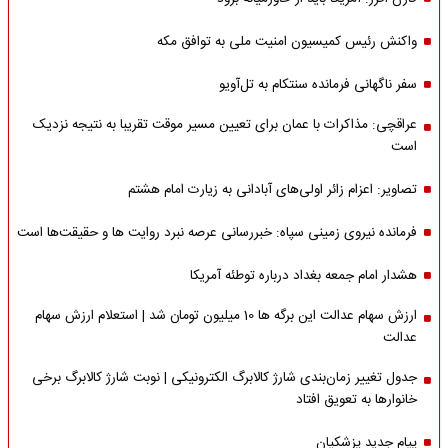
واکنش رئیس کمیسیون امنیت ملی به توافق مکه
سفر ناگهانی فرمانده سنتکام به تل‌آویو
عراقچی: مذاکرات با عمان برای تعیین مسیر موقت تقریبا به نتیجه نزدیک
است
تصاویر: اعزام زائر اولی‌های آبادانی به زیارت امام هشتم
فرمانده نیروی زمینی سپاه: خبررسانی عرصه نبرد روایت ها و حقیقت‌ها است
هشدار امام جمعه بغداد درباره توطئه آمریکا
ارزش سهام عدالت این برگه ها 10 میلیون تومان شد | استعلام ارزش سهام
عدالت
جدول تغییر زمان‌بندی شارژ کالابرگ الکترونیکی | نوبت شارژ کالابرگ برخی
خانوارها به تعویق افتاد
پیام جدید پزشکیان