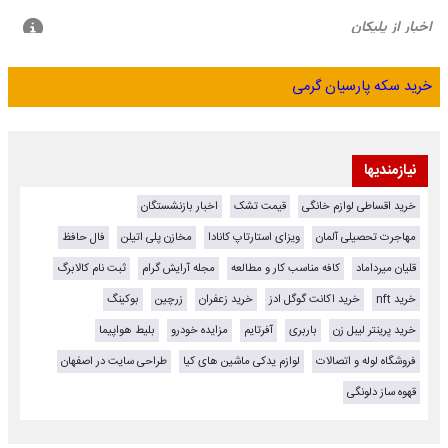
خرید سکه پارسیان گرمی
نیازمندیها
خرید اقساطی لوازم خانگی
قیمت تشک
اخبار بازنشستگان
مهاجرت تحصیلی آلمان
ویزای استارتاپ کانادا
مخازن پلی اتیلن
فال حافظ
قلیان میرداماد
کافه مناسب کار و مطالعه
مجله آرایش گرام
ثبت نام کالابرگ
خرید nft
خرید اکانت گوگل ادز
خرید زعفران
زرچین
بوکینگ
خرید پرینتر لیبل زن
باربری
آفرتایم
مزایده خودرو
بلیط هواپیما
فروشگاه لوله و اتصالات
لوازم یدکی ماشین های کیا
طراحی سایت در اصفهان
قهوه ساز دلونگی