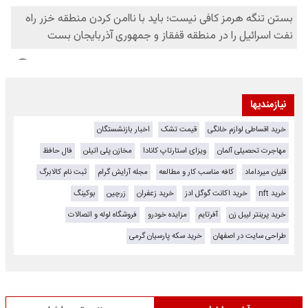
نیازمندیها
خرید اقساطی لوازم خانگی
قیمت تشک
اخبار بازنشستگان
مهاجرت تحصیلی آلمان
ویزای استارتاپ کانادا
مخازن پلی اتیلن
فال حافظ
قلیان میرداماد
کافه مناسب کار و مطالعه
مجله آرایش گرام
ثبت نام کالابرگ
خرید nft
خرید اکانت گوگل ادز
خرید زعفران
زرچین
بوکینگ
خرید پرینتر لیبل زن
آفرتایم
مزایده خودرو
فروشگاه لوله و اتصالات
طراحی سایت در اصفهان
خرید سکه پارسیان گرمی