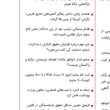
بازگشایی تنگه هرمز
هشدار پایان ذخایر رهگیر کشورهای خلیج فارس/
نگرانی آمریکا از چین بالا گرفت
اقدام جنجالی ترامپ بعد از رای دادگاه/ سالن کاخ
سی از
سفید مرکز نظامی نامیده شد
یانات
خبر مهم درباره افزایش حقوق کارگران | مذاکرات
ترمیم دستمزد کی کلید می‌خورد؟
 امروز (۲۸ شهریور) ‌از ساعات
و غرب
چشم انداز «توافق مکه»/ اهداف عربستان، ترکیه و
پاکستان چیست؟
رگبار
ثبت نام سایپا امروز ۱۷ مرداد ۱۴۰۵ | با ۵۰۰ میلیون
کوییک S بخرید
دریای خزر
 گاهی
حمله به لامرد با بمب‌های فسفری/ معاون وزارت
بهداشت فاش کرد
اضافه
فرمول تعیین حداقل حقوق بازنشستگان در قانون