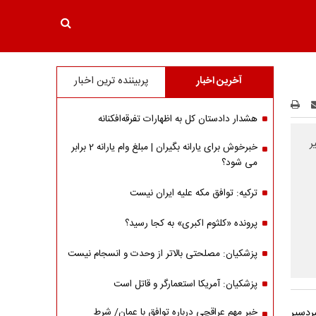
آخرین اخبار
پربیننده ترین اخبار
هشدار دادستان کل به اظهارات تفرقه‌افکنانه
ر
خبرخوش برای یارانه بگیران | مبلغ وام یارانه 2 برابر
می شود؟
ترکیه: توافق مکه علیه ایران نیست
پرونده «کلثوم اکبری» به کجا رسید؟
پزشکیان: مصلحتی بالاتر از وحدت و انسجام نیست
پزشکیان: آمریکا استعمارگر و قاتل است
ردسیر
خبر مهم عراقچی درباره توافق با عمان/ شرط