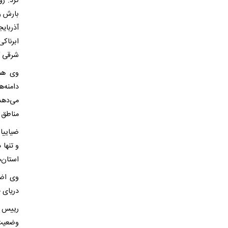
بارش و
آذربایج
ابرناک
شرقی ک
دامنه‌ه
می‌دهد
مناطق 
ضیاییا
و تنها 
استان‌ه
وی اضا
دریای خ
رییس م