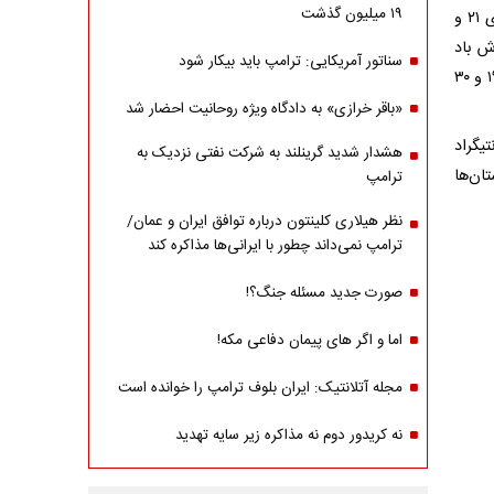
۱۹ میلیون گذشت
ابری با وزش باد، گاهی وزش باد شدید و احتمال گرد و خاک با حداقل و حداکثر دمای ۲۱ و
 وزش باد
سناتور آمریکایی: ترامپ باید بیکار شود
شدید، احتمال گرد و خاک و در اواخر وقت بارش پراکنده با کمترین و بیشترین دمای ۱۹ و ۳۰
«باقر خرازی» به دادگاه ویژه روحانیت احضار شد
 با کمینه دمای ۴ و ۳ درجه سانتیگراد
هشدار شدید گرینلند به شرکت نفتی نزدیک به
 استان‌ها
ترامپ
نظر هیلاری کلینتون درباره توافق ایران و عمان/
ترامپ نمی‌داند چطور با ایرانی‌ها مذاکره کند
صورت جدید مسئله جنگ؟!
اما و اگر های پیمان دفاعی مکه!
مجله آتلانتیک: ایران بلوف ترامپ را خوانده است
نه کریدور دوم نه مذاکره زیر سایه تهدید