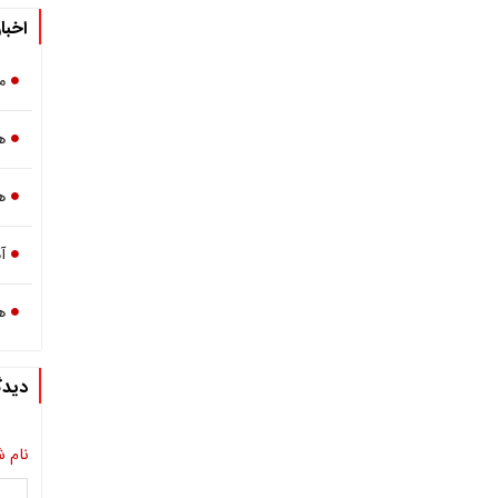
اخبا
م
هوا
ه
آ
ه
دیدگ
نام ش