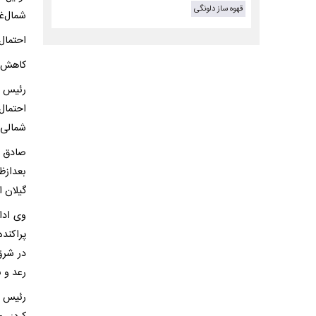
قهوه ساز دلونگی
شمال‌غ
احتمال
کاهش د
رئیس م
احتمال 
شمالی ب
بعدازظ
گیلان ا
وی ادا
در شرق
رعد و 
رئیس م