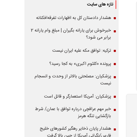
تازه های سایت
هشدار دادستان کل به اظهارات تفرقه‌افکنانه
خبرخوش برای یارانه بگیران | مبلغ وام یارانه 2
برابر می شود؟
ترکیه: توافق مکه علیه ایران نیست
پرونده «کلثوم اکبری» به کجا رسید؟
پزشکیان: مصلحتی بالاتر از وحدت و انسجام
نیست
پزشکیان: آمریکا استعمارگر و قاتل است
خبر مهم عراقچی درباره توافق با عمان/ شرط
بازگشایی تنگه هرمز
هشدار پایان ذخایر رهگیر کشورهای خلیج
فارس/نگرانی آمریکا از چین بالا گرفت