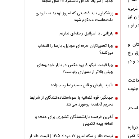
ه مقدار
جدید | شرایط حداقل دستمزد ۲۰ سال سابقه
غربی،
پزشکیان: باید ذهنیتی که امروز تهدید به نابودی
ن نیز
ملت‌هاست محکوم شود
 نوار
بارزانی: با اسرائیل رابطه‌ای نداریم
 گلستان و
چرا تعمیرکاران حرفه‌ای موبایل، بارسا را انتخاب
رق رخ
می‌کنند؟
 و در
چرا قیمت تیگو 8 پرو مکس در بازار خودروهای
چینی بالاتر از بسیاری رقباست؟
 داشت
تأیید ربایش و قتل حمیدرضا رجب‌زاده
ت جنوب
جهانگیر: قوه قضائیه با سوءاستفاده‌کنندگان از شرایط
تحریم قاطعانه برخورد می‌کند
 است.
آخرین فرصت بازنشستگان کشوری برای حذف و
اضافه بیمه تکمیلی
رباره
۲ شهریور) صاف تا کمی
قیمت طلا و سکه امروز ۱۷ مرداد ۱۴۰۵ | قیمت طلا از