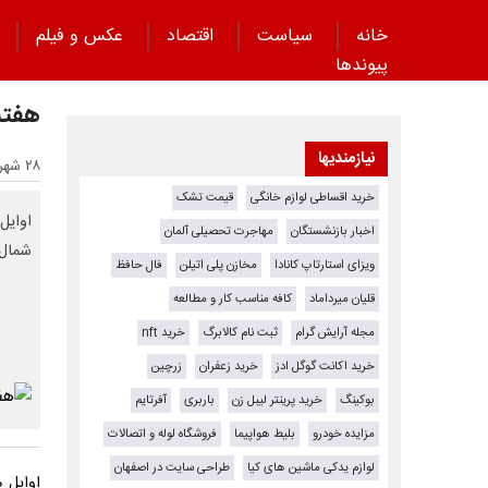
خانه
سیاست
اقتصاد
عکس و فیلم
پیوند‌ها
هفته
نیازمندیها
۲۸ شهریور ۱۴۰۴ - ۰۹:۵۲
خرید اقساطی لوازم خانگی
قیمت تشک
اوایل
اخبار بازنشستگان
مهاجرت تحصیلی آلمان
شمال‌
ویزای استارتاپ کانادا
مخازن پلی اتیلن
فال حافظ
قلیان میرداماد
کافه مناسب کار و مطالعه
مجله آرایش گرام
ثبت نام کالابرگ
خرید nft
خرید اکانت گوگل ادز
خرید زعفران
زرچین
بوکینگ
خرید پرینتر لیبل زن
باربری
آفرتایم
مزایده خودرو
بلیط هواپیما
فروشگاه لوله و اتصالات
لوازم یدکی ماشین های کیا
طراحی سایت در اصفهان
اوایل 