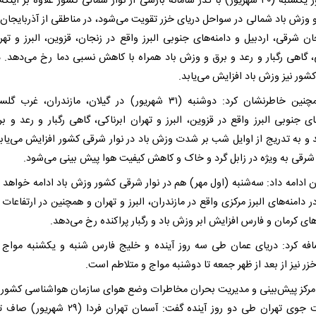
کرد: روز یکشنبه (۳۰ شهریور) با گذر سامانه بارشی از نوار شمالی کشور علاوه بر اینک
 وزش باد شمالی در سواحل دریای خزر تقویت می‌شود، در مناطقی از آذربایجان 
ان شرقی، اردبیل و دامنه‌های جنوبی البرز واقع در زنجان، قزوین، البرز و تهرا
ی، گاهی رگبار و رعد و برق و وزش باد همراه با کاهش نسبی دما رخ می‌دهد. در
شور نیز وزش باد افزایش می‌یابد.
وی همچنین خاطرنشان کرد: دوشنبه (۳۱ شهریور) در گیلان، مازندران، غرب
ای جنوبی البرز واقع در قزوین، البرز و تهران ابرناکی، گاهی رگبار و رعد و ب
 و به تدریج از اوایل شب بر شدت وزش باد در نوار شرقی کشور افزایش می‌یابد
شرقی به ویژه در زابل گرد و خاک و کاهش کیفیت هوا پیش بینی می‌شود.
ن ادامه داد: سه‌شنبه (اول مهر) هم در نوار شرقی کشور وزش باد ادامه خواهد
در دامنه‌های البرز مرکزی واقع در مازندران، البرز و تهران و همچنین در ارتفاعا
ای کرمان و فارس افزایش ابر وزش باد و رگبار پراکنده رخ می‌دهد.
فه کرد: دریای عمان طی سه روز آینده و خلیج فارس شنبه و یکشنبه مواج
زر نیز از بعد از ظهر جمعه تا دوشنبه مواج و متلاطم است.
رکز پیش‌بینی و مدیریت بحران مخاطرات وضع هوای سازمان هواشناسی کشور د
وضعیت جوی تهران طی دو روز آینده گفت: آسمان تهران فردا (۹