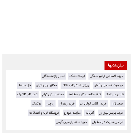
نیازمندیها
خرید اقساطی لوازم خانگی
قیمت تشک
اخبار بازنشستگان
مهاجرت تحصیلی آلمان
ویزای استارتاپ کانادا
مخازن پلی اتیلن
فال حافظ
قلیان میرداماد
کافه مناسب کار و مطالعه
مجله آرایش گرام
ثبت نام کالابرگ
خرید nft
خرید اکانت گوگل ادز
خرید زعفران
زرچین
بوکینگ
خرید پرینتر لیبل زن
آفرتایم
مزایده خودرو
فروشگاه لوله و اتصالات
طراحی سایت در اصفهان
خرید سکه پارسیان گرمی