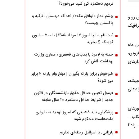
ترمیم دستمزد کی کلید می‌خورد؟
چشم انداز «توافق مکه»/ اهداف عربستان، ترکیه و
 رو و
پاکستان چیست؟
کشور باعث ترافیک
ثبت نام سایپا امروز ۱۷ مرداد ۱۴۰۵ | با ۵۰۰ میلیون
کوییک S بخرید
نگ ناصر قلی‌نیا اظهار کرد: امروز سه شنبه ۲۱ بهمن ماه
زوین،
حمله به لامرد با بمب‌های فسفری/ معاون وزارت
ارهای
بهداشت فاش کرد
خبرخوش برای یارانه بگیران | مبلغ وام یارانه 2 برابر
بیشه،
می شود؟
ه‌های
فرمول تعیین حداقل حقوق بازنشستگان در قانون
جدید | شرایط حداقل دستمزد ۲۰ سال سابقه
ورهای
پزشکیان: باید ذهنیتی که امروز تهدید به نابودی
کاب –
ملت‌هاست محکوم شود
 پادنا
بارزانی: با اسرائیل رابطه‌ای نداریم