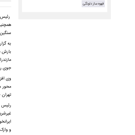
قهوه ساز دلونگی
رئیس مر
سنگین 
بارش ب
مازندر
جوی را
وی افز
محور ه
تهران –
رئیس م
غیرشری
ایرانخو
و وازک