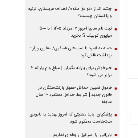
چشم انداز «توافق مکه»/ اهداف عربستان، ترکیه
و پاکستان چیست؟
ثبت نام سایپا امروز ۱۷ مرداد ۱۴۰۵ | با ۵۰۰
میلیون کوییک S بخرید
حمله به لامرد با بمب‌های فسفری/ معاون وزارت
بهداشت فاش کرد
خبرخوش برای یارانه بگیران | مبلغ وام یارانه 2
برابر می شود؟
فرمول تعیین حداقل حقوق بازنشستگان در
قانون جدید | شرایط حداقل دستمزد ۲۰ سال
سابقه
پزشکیان: باید ذهنیتی که امروز تهدید به نابودی
ملت‌هاست محکوم شود
بارزانی: با اسرائیل رابطه‌ای نداریم