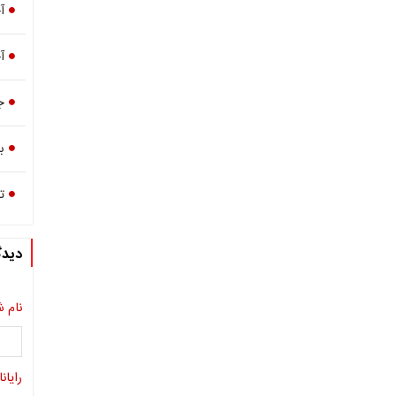
آ
آ
ج
بار
تر
دیدگ
نام ش
رایانا