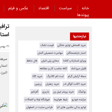
خانه
سیاست
اقتصاد
عکس و فیلم
پیوند‌ها
استا
نیازمندیها
خرید اقساطی لوازم خانگی
قیمت تشک
۲۱ بهمن ۱۴۰۴ - ۱۶:۴۳
اخبار بازنشستگان
مهاجرت تحصیلی آلمان
ویزای استارتاپ کانادا
مخازن پلی اتیلن
فال حافظ
استان
قلیان میرداماد
کافه مناسب کار و مطالعه
البرز
مجله آرایش گرام
ثبت نام کالابرگ
خرید nft
خرید اکانت گوگل ادز
خرید زعفران
زرچین
بوکینگ
خرید پرینتر لیبل زن
باربری
آفرتایم
مزایده خودرو
بلیط هواپیما
فروشگاه لوله و اتصالات
لوازم یدکی ماشین های کیا
طراحی سایت در اصفهان