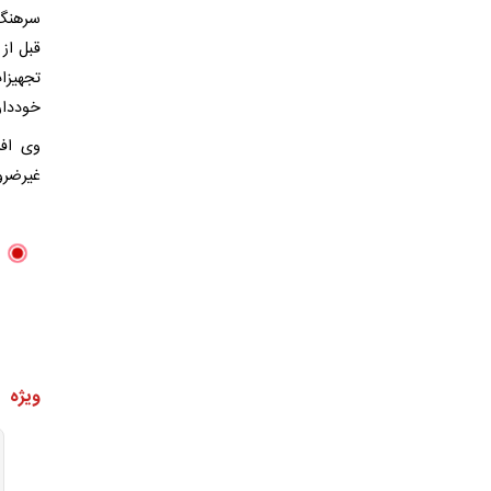
سرهنگ ق
قبل از
تجهیزا
خوددار
وی افز
غیرضرو
ویژه