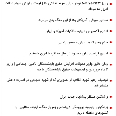
واریز 10/475/963 تومان برای سهام عدالتی ها | قیمت و ارزش سهام عدالت
امروز 18 مرداد
سناتور مورفی: آمریکایی‌ها از این جنگ رنج می‌برند
ادعای آکسیوس درباره مذاکرات آمریکا و ایران
حکم رهبر انقلاب برای محسن رضایی
ادعای ترامپ: بطور محدود در حال مذاکره با ایران هستیم
زمان دقیق واریز معوقات افزایش حقوق بازنشستگان تأمین اجتماعی | واریز
2 ماه فروردین و اردیبهشت حقوق بازنشستگان با هم
توصیف رهبر شهید انقلاب از تصویری که از شهید حججی در اسارت داعش
منتشر شد
واشنگتن منتظر پیشنهاد جدید ایران
پزشکیان: باوجود پیچیدگی دیپلماسی پس‌از جنگ، ارتباط مطلوبی با
کشورهای منطقه داریم