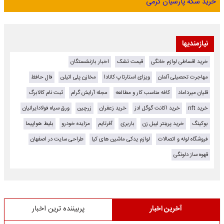
خرید سکه پارسیان گرمی
نیازمندیها
خرید اقساطی لوازم خانگی
قیمت تشک
اخبار بازنشستگان
مهاجرت تحصیلی آلمان
ویزای استارتاپ کانادا
مخازن پلی اتیلن
فال حافظ
قلیان میرداماد
کافه مناسب کار و مطالعه
مجله آرایش گرام
ثبت نام کالابرگ
خرید nft
خرید اکانت گوگل ادز
خرید زعفران
زرچین
ورق سیاه فولادایرانیان
بوکینگ
خرید پرینتر لیبل زن
باربری
آفرتایم
مزایده خودرو
بلیط هواپیما
فروشگاه لوله و اتصالات
لوازم یدکی ماشین های کیا
طراحی سایت در اصفهان
قهوه ساز دلونگی
آخرین اخبار
پربیننده ترین اخبار