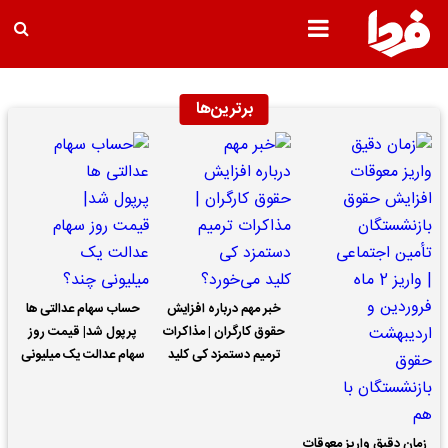
برترین‌ها
خبر مهم درباره افزایش
حساب سهام عدالتی ها
حقوق کارگران | مذاکرات
پرپول شد| قیمت روز
ترمیم دستمزد کی کلید
سهام عدالت یک میلیونی
می‌خورد؟
چند؟
زمان دقیق واریز معوقات