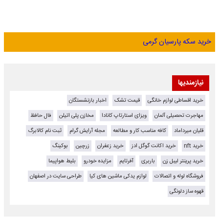
خرید سکه پارسیان گرمی
نیازمندیها
خرید اقساطی لوازم خانگی
قیمت تشک
اخبار بازنشستگان
مهاجرت تحصیلی آلمان
ویزای استارتاپ کانادا
مخازن پلی اتیلن
فال حافظ
قلیان میرداماد
کافه مناسب کار و مطالعه
مجله آرایش گرام
ثبت نام کالابرگ
خرید nft
خرید اکانت گوگل ادز
خرید زعفران
زرچین
بوکینگ
خرید پرینتر لیبل زن
باربری
آفرتایم
مزایده خودرو
بلیط هواپیما
فروشگاه لوله و اتصالات
لوازم یدکی ماشین های کیا
طراحی سایت در اصفهان
قهوه ساز دلونگی