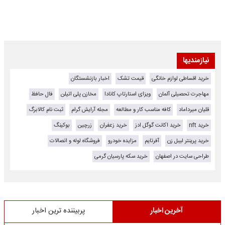
نیازمندیها
خرید اقساطی لوازم خانگی
قیمت تشک
اخبار بازنشستگان
مهاجرت تحصیلی آلمان
ویزای استارتاپ کانادا
مخازن پلی اتیلن
فال حافظ
قلیان میرداماد
کافه مناسب کار و مطالعه
مجله آرایش گرام
ثبت نام کالابرگ
خرید nft
خرید اکانت گوگل ادز
خرید زعفران
زرچین
بوکینگ
خرید پرینتر لیبل زن
آفرتایم
مزایده خودرو
فروشگاه لوله و اتصالات
طراحی سایت در اصفهان
خرید سکه پارسیان گرمی
آخرین اخبار
پربیننده ترین اخبار