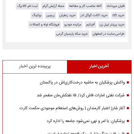
قلیان میرداماد
کافه مناسب کار و مطالعه
مجله آرایش گرام
ثبت نام کالابرگ
خرید nft
خرید اکانت گوگل ادز
خرید زعفران
زرچین
بوکینگ
خرید پرینتر لیبل زن
آفرتایم
مزایده خودرو
فروشگاه لوله و اتصالات
طراحی سایت در اصفهان
خرید سکه پارسیان گرمی
آخرین اخبار
پربیننده ترین اخبار
واکنش پزشکیان به حاشیه درخت‌کاری‌اش در پاکستان
شرکت نفتی امارات فاش کرد/ ۱۵ نفتکش‌مان منفجر شد
آغاز شارژ اعتبار کارمندان | روش‌های استعلام موجودی حکمت کارت
پزشکیان: با امر و نهی نمی‌شود جامعه را اداره کرد