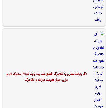
اگر یارانه نقدی یا کالابرگ قطع شد چه باید کرد؟ | مدارک لازم
برای احراز هویت یارانه و کالابرگ