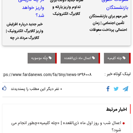
شرط جدید دولت برای
تداوم واریز یارانه و
کالابرگ الکترونیک
خبر مهم برای بازنشستگان
تأمین اجتماعی | زمان
خبر جدید درباره افزایش
احتمالی پرداخت معوقات
واریز کالابرگ الکترونیک |
حقوق بازنشستگان
کالابرگ مرداد در چه
تاریخی واریز خواهد شد؟
چله کلیمیه
اعمال ماه ذی‌القعده
چِلّه موسویه
لینک کوتاه خبر :
۰
نفر دیگر این مطلب را پسندیدند
اخبار مرتبط
اعمال شب و روز اول ماه ذی‌القعده | «چله کلیمیه»چطور انجام می
شود؟