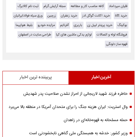
قلیان میرداماد
کافه مناسب کار و مطالعه
مجله آرایش گرام
ثبت نام کالابرگ
خرید nft
خرید اکانت گوگل ادز
خرید زعفران
زرچین
ورق سیاه فولادایرانیان
بوکینگ
خرید پرینتر لیبل زن
باربری
آفرتایم
مزایده خودرو
بلیط هواپیما
فروشگاه لوله و اتصالات
لوازم یدکی ماشین های کیا
طراحی سایت در اصفهان
قهوه ساز دلونگی
آخرین اخبار
پربیننده ترین اخبار
خاطره فرزند شهید لاریجانی از احراز نشدن صلاحیت پدر شهدیش
وال استریت: ایران هزینه جنگ را برای متحدان آمریکا در منطقه بالا می‌برد
حمله مسلحانه به قهوه‌خانه‌ای در زاهدان
وزیر کشور: خدشه به همبستگی ملی گناهی نابخشودنی است