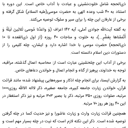
ذی‌الحجه شامل خلوت‌نشینی و عبادت با آداب خاص است. این دوره با
استناد به ۴۰ شب وعده الهی به حضرت موسی(علیه السلام) شکل گرفته و
برخی از عارفان این چله را برای سیر و سلوک توصیه می‌کنند.
به گفته آیت‌الله جوادی آملی، آیه ۱۴۲ اعراف (وَ واعَدْنا مُوسی ثَلاثِینَ لَیلَةً وَ
أَتْمَمْناها بِعَشْرٍ...)، به خلوت و مناجات ۴۰ روزه (از اول ذی‌القعده تا ۱۰
ذی‌الحجه) حضرت موسی با خدا اشاره دارد و ایشان، چله کلیمی را از
دستورات دین اسلام دانسته است.
برخی از آداب این چله‌نشینی عبارت است از: ‌محاسبه اعمال گذشته، مراقبه،
توجه به خداوند، پرهیز از گناه و انجام اعمال و خواندن دعاهای خاص.
به گزارش ایسنا، برای انجام چله اذکار و سوره‌هایی پیشنهاد شده؛ مانند قرائت
قرآن، خواندن زیارت جامعه کبیره، جامعه صغیره، ذکر لااله الاالله روزی۱۰۰۰
مرتبه، صلوات روزی ۳۵۰ مرتبه، ذکر یا بصیر ۳۰۳ مرتبه و نیز ذکر استغفار در
این ۴۰ روز هر روز ۷۰ مرتبه.
همچنین قرائت زیارت وارث و زیارت عاشورا و نیز حدیث کسا در چله گرفتن
توصیه شده است. ذکر این نکته لازم است که نیت در چله بسیار مهم است و