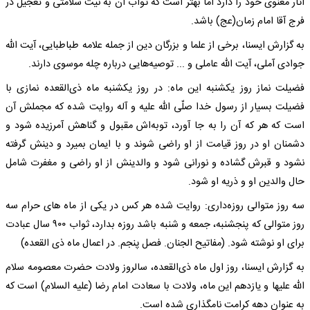
آثار معنوی خود را دارد اما بهتر است که ثواب آن به نیت سلامتی و تعجیل در
فرج آقا امام زمان(عج) باشد.
به گزارش ایسنا، برخی از علما و بزرگان دین از جمله علامه طباطبایی، آیت الله
جوادی آملی، آیت الله عاملی و ... توصیه‌هایی درباره چله موسوی دارند.
فضیلت نماز روز یکشنبه این ماه: در روز یکشنبه ماه ذی‌القعده نمازی با
فضیلت بسیار از رسول خدا صلّی الله علیه و آله روایت شده که مجملش آن
است که هر که آن را به جا آورد، توبه‌‌اش مقبول و گناهش آمرزیده شود و
دشمنان او در روز قیامت از او راضی شوند و با ایمان بمیرد و دینش گرفته
نشود و قبرش گشاده و نورانی شود و والدینش از او راضی و مغفرت شامل
حال والدین او و ذریه او شود.
سه روز متوالی روزه‌داری: روایت شده هر کس در یکی از ماه ‌های حرام سه
روز متوالی که پنجشنبه، جمعه و شنبه باشد روزه بدارد، ثواب ۹۰۰ سال عبادت
برای او نوشته شود. (مفاتیح الجنان. فصل پنجم. در اعمال ماه ذی القعده)
به گزارش ایسنا، روز اول ماه ذی‌القعده، سالروز ولادت حضرت معصومه سلام
الله علیها و یازدهم این ماه، ولادت با سعادت امام رضا (علیه السلام) است که
به عنوان دهه کرامت نامگذاری شده است.