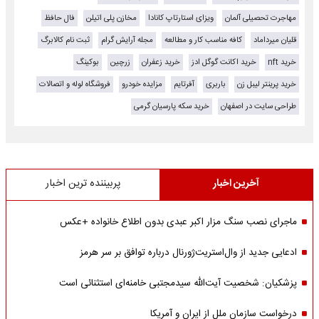
مهاجرت تحصیلی آلمان
ویزای استارتاپ کانادا
مخازن پلی اتیلن
فال حافظ
قلیان میرداماد
کافه مناسب کار و مطالعه
مجله آرایش گرام
ثبت نام کالابرگ
خرید nft
خرید اکانت گوگل ادز
خرید زعفران
زرچین
بوکینگ
خرید پرینتر لیبل زن
باربری
آفرتایم
مزایده خودرو
فروشگاه لوله و اتصالات
طراحی سایت در اصفهان
خرید سکه پارسیان گرمی
آخرین اخبار
پربیننده ترین اخبار
ماجرای نصب سنگ مزار اکبر عبدی بدون اطلاع خانواده +عکس
ادعایی جدید از وال‌استریت‌ژورنال درباره توافق بر سر هرمز
پزشکیان: شخصیت آیت‌الله سیدمجتبی خامنه‌ای استثنائی است
درخواست سازمان ملل از ایران و آمریکا