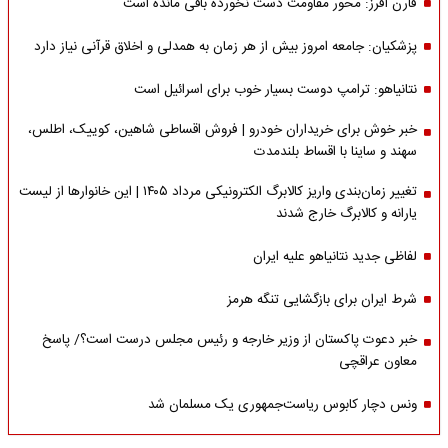
فارن افرز: محور مقاومت دست نخورده باقی مانده است
پزشکیان: جامعه امروز بیش از هر زمان به همدلی و اخلاق قرآنی نیاز دارد
نتانیاهو: ترامپ دوست بسیار خوب برای اسرائیل است
خبر خوش برای خریداران خودرو | فروش اقساطی شاهین، کوییک، اطلس،
سهند و ساینا با اقساط بلندمدت
تغییر زمان‌بندی واریز کالابرگ الکترونیکی مرداد ۱۴۰۵ | این خانوارها از لیست
یارانه و کالابرگ خارج شدند
لفاظی جدید نتانیاهو علیه ایران
شرط ایران برای بازگشایی تنگه هرمز
خبر دعوت پاکستان از وزیر خارجه و رئیس مجلس درست است؟/ پاسخ
معاون عراقچی
ونس دچار کابوس ریاست‌جمهوری یک مسلمان شد