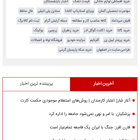
خرید اقساطی لوازم خانگی
قیمت تشک
اخبار بازنشستگان
مهاجرت تحصیلی آلمان
ویزای استارتاپ کانادا
مخازن پلی اتیلن
فال حافظ
قلیان میرداماد
کافه مناسب کار و مطالعه
مجله آرایش گرام
ثبت نام کالابرگ
خرید nft
خرید اکانت گوگل ادز
خرید زعفران
زرچین
بوکینگ
خرید پرینتر لیبل زن
آفرتایم
مزایده خودرو
فروشگاه لوله و اتصالات
طراحی سایت در اصفهان
خرید سکه پارسیان گرمی
آخرین اخبار
پربیننده ترین اخبار
آغاز شارژ اعتبار کارمندان | روش‌های استعلام موجودی حکمت کارت
پزشکیان: با امر و نهی نمی‌شود جامعه را اداره کرد
فارن افرز: جنگ با ایران یک فاجعه تمام‌عیار است