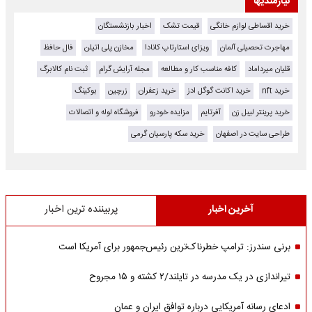
نیازمندیها
خرید اقساطی لوازم خانگی
قیمت تشک
اخبار بازنشستگان
مهاجرت تحصیلی آلمان
ویزای استارتاپ کانادا
مخازن پلی اتیلن
فال حافظ
قلیان میرداماد
کافه مناسب کار و مطالعه
مجله آرایش گرام
ثبت نام کالابرگ
خرید nft
خرید اکانت گوگل ادز
خرید زعفران
زرچین
بوکینگ
خرید پرینتر لیبل زن
آفرتایم
مزایده خودرو
فروشگاه لوله و اتصالات
طراحی سایت در اصفهان
خرید سکه پارسیان گرمی
آخرین اخبار
پربیننده ترین اخبار
برنی سندرز: ترامپ خطرناک‌ترین رئیس‌جمهور برای آمریکا است
تیراندازی در یک مدرسه در تایلند/۲ کشته و ۱۵ مجروح
ادعای رسانه آمریکایی درباره توافق ایران و عمان