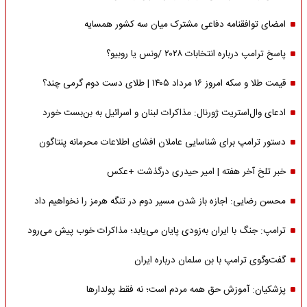
امضای توافقنامه دفاعی مشترک میان سه کشور همسایه
پاسخ ترامپ درباره انتخابات ۲۰۲۸ /ونس یا روبیو؟
قیمت طلا و سکه امروز ۱۶ مرداد ۱۴۰۵ | طلای دست دوم گرمی چند؟
ادعای وال‌استریت ژورنال: مذاکرات لبنان و اسرائیل به بن‌بست خورد
دستور ترامپ برای شناسایی عاملان افشای اطلاعات محرمانه پنتاگون
خبر تلخ آخر هفته | امیر حیدری درگذشت +عکس
محسن رضایی: اجازه باز شدن مسیر دوم در تنگه هرمز را نخواهیم داد
ترامپ: جنگ با ایران به‌زودی پایان می‌یابد؛ مذاکرات خوب پیش می‌رود
گفت‌وگوی ترامپ با بن سلمان درباره ایران
پزشکیان: آموزش حق همه مردم است؛ نه فقط پولدارها