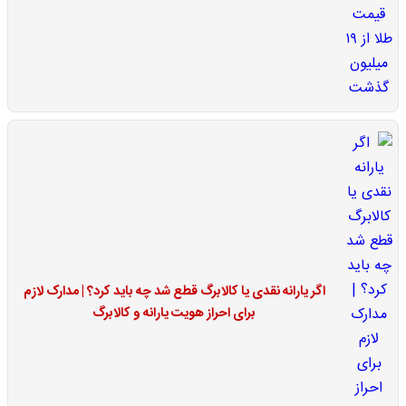
اگر یارانه نقدی یا کالابرگ قطع شد چه باید کرد؟ | مدارک لازم
برای احراز هویت یارانه و کالابرگ