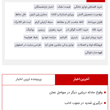
خرید اقساطی لوازم خانگی
قیمت تشک
اخبار بازنشستگان
مهاجرت تحصیلی آلمان
ویزای استارتاپ کانادا
مخازن پلی اتیلن
فال حافظ
قلیان میرداماد
کافه مناسب کار و مطالعه
مجله آرایش گرام
ثبت نام کالابرگ
خرید nft
خرید اکانت گوگل ادز
خرید زعفران
زرچین
بوکینگ
خرید پرینتر لیبل زن
باربری
آفرتایم
مزایده خودرو
بلیط هواپیما
فروشگاه لوله و اتصالات
لوازم یدکی ماشین های کیا
طراحی سایت در اصفهان
قهوه ساز دلونگی
آخرین اخبار
پربیننده ترین اخبار
وقوع حادثه دریایی دیگر در سواحل عمان
درگیری شدید در جنوب ادلب