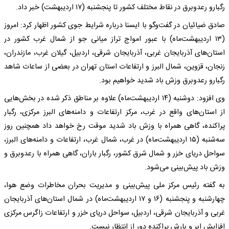
رگبارو رعدوبرق در نقاط مختلف کشور تا پنجشنبه (۱۷ اردیبهشت) خبر داد.
صادق ضیائیان در گفت‌وگو با ایسنا درباره شرایط جوی کشور اظهار کرد: امروز
(۱۳ اردیبهشت‌ماه) با عبور امواج تراز میانی جو از شمال غرب کشور در
استان‌های آذربایجان غربی، آذربایجان شرقی، اردبیل، گیلان غرب، مازندران،
زنجان، قزوین، شمال البرز و ارتفاعات استان تهران در بعضی از ساعات شاهد
رگبارو رعدوبرق وزش باد شدید خواهیم بود.
وی افزود: دوشنبه (۱۴ اردیبهشت‌ماه) علاوه بر مناطق ذکر شده در بخش‌هایی
از استان‌های واقع در غرب، مرکز ارتفاعات و دامنه‌های البرز مرکزی، رگبار
پراکنده، گاهی همراه با وزش باد شدید موقت رخ خواهد داد همچنین روز
سه‌شنبه (۱۵ اردیبهشت‌ماه) در غرب، شمال غرب، ارتفاعات و دامنه‌های البرز،
سواحل دریای خزر و شمال شرق کشور، رگبار باران، گاهی همراه با رعدوبرق و
وزش باد پیش‌بینی می‌شود.
به گفته رئیس مرکز ملی پیش‌بینی و مدیریت بحران مخاطرات وضع هوا،
چهارشنبه و پنجشنبه (۱۶ و ۱۷ اردیبهشت‌ماه) در شمال استان‌های آذربایجان
غربی و آذربایجان شرقی، اردبیل، سواحل دریای خزر و ارتفاعات زاگرس مرکزی
افزایش ابر و بارش پراکنده دور از انتظار نیست.