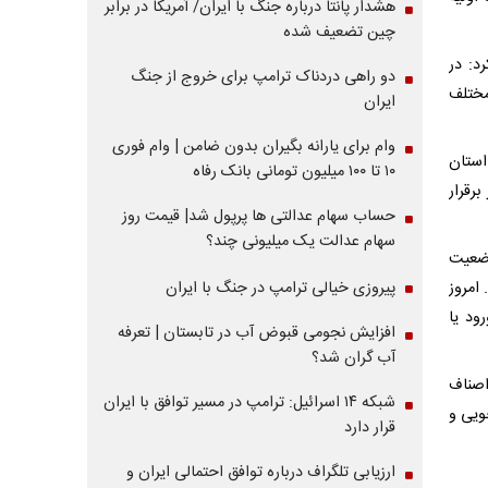
هشدار پانتا درباره جنگ با ایران/ آمریکا در برابر
چین تضعیف شده
د: در
دو راهی دردناک ترامپ برای خروج از جنگ
مختلف
ایران
وام برای یارانه بگیران بدون ضامن | وام فوری
استان
۱۰ تا ۱۰۰ میلیون تومانی بانک رفاه
رقرار
حساب سهام عدالتی ها پرپول شد| قیمت روز
سهام عدالت یک میلیونی چند؟
وضعیت
امروز
پیروزی خیالی ترامپ در جنگ با ایران
ود یا
افزایش نجومی قبوض آب در تابستان | تعرفه
آب گران شد؟
اصناف
شبکه ۱۴ اسرائیل: ترامپ در مسیر توافق با ایران
ویی و
قرار دارد
ارزیابی تلگراف درباره توافق احتمالی ایران و