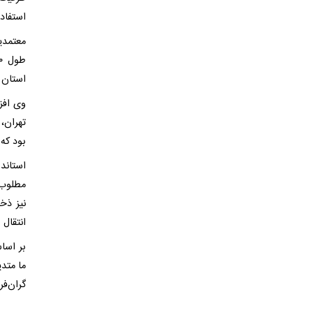
استفاده
معتمدی
استان ت
وی افز
تهران،
بود که
استاند
مطلوب، 
نیز ذخ
انتقال 
بر اسا
ما متد
گران‌ف