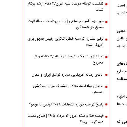
شکست توطئه موساد علیه ایران/۲ مقام‌ ارشد برکنار
م است
شدند
دات و
خبر مهم تأمین‌اجتماعی | زمان پرداخت مابه‌التفاوت
حقوق بازنشستگان
 مهمی
 قابل
برنی سندرز: ترامپ خطرناک‌ترین رئیس‌جمهور برای
آمریکا است
د به‌
تیراندازی در یک مدرسه در تایلند/۲ کشته و ۱۵
مجروح
ه‌های
م ملی
ادعای رسانه آمریکایی درباره توافق ایران و عمان
تفاده
امضای توافقنامه دفاعی مشترک میان سه کشور
همسایه
اظهار
مت‌ها
پاسخ ترامپ درباره انتخابات ۲۰۲۸ /ونس یا روبیو؟
قیمت طلا و سکه امروز ۱۶ مرداد ۱۴۰۵ | طلای دست
می که
دوم گرمی چند؟