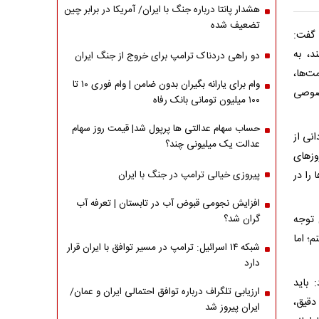
هشدار پانتا درباره جنگ با ایران/ آمریکا در برابر چین
تضعیف شده
 گفت:
د، به
دو راهی دردناک ترامپ برای خروج از جنگ ایران
ت‌ها،
وام برای یارانه بگیران بدون ضامن | وام فوری ۱۰ تا
خصوصی
۱۰۰ میلیون تومانی بانک رفاه
حساب سهام عدالتی ها پرپول شد| قیمت روز سهام
نی از
عدالت یک میلیونی چند؟
وزهای
را در
پیروزی خیالی ترامپ در جنگ با ایران
افزایش نجومی قبوض آب در تابستان | تعرفه آب
 توجه
گران شد؟
؛ اما
شبکه ۱۴ اسرائیل: ترامپ در مسیر توافق با ایران قرار
دارد
 باید
ارزیابی تلگراف درباره توافق احتمالی ایران و عمان/
دقیق،
ایران پیروز شد