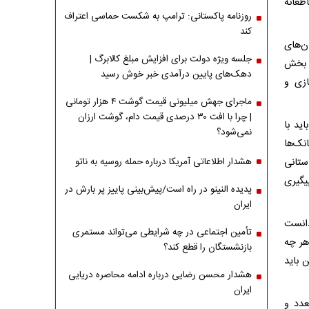
طعانه
روزنامه پاکستانی: ترامپ به شکست حماسی اعتراف
کند
ن‌های
جلسه ویژه دولت برای افزایش مبلغ کالابرگ |
ر بخش
دهک‌های پایین درآمدی خبر خوش رسید
ازی و
ماجرای جهش میلیونی قیمت گوشت ۴ هزار تومانی
| چرا با افت ۳۰ درصدی قیمت دام، گوشت ارزان
ید با
نمی‌شود؟
نک‌ها
ستانی
هشدار اطلاعاتی آمریکا درباره حمله روسیه به ناتو
یگیری
پدیده النینو در راه است/پیش‌بینی پاییز پر بارش در
ایران
دانست
تأمین اجتماعی در چه شرایطی می‌تواند مستمری
هر چه
بازنشستگان را قطع کند؟
ن باید
هشدار محسن رضایی درباره ادامه محاصره دریایی
ایران
عدد و