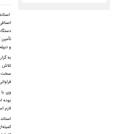
استاند
اصنافی
دستگاه
تأمین 
و دیپل
به گزار
تلاش د
سخت جنگ
فراوان
وی با 
بوده اس
لازم اس
استاند
کمیته‌