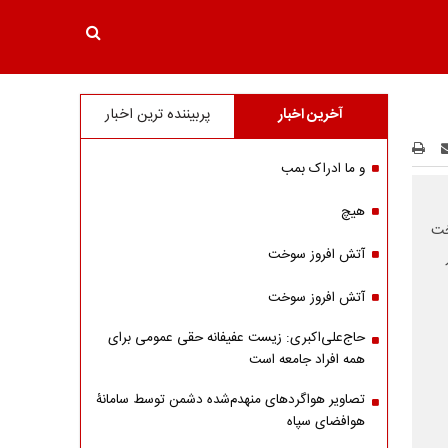
آخرین اخبار
پربیننده ترین اخبار
و ما ادراک بمب
هیچ
خت
آتش افروز سوخت
آتش افروز سوخت
حاج‌علی‌اکبری: زیست عفیفانه حقی عمومی برای
همه افراد جامعه است
تصاویر هواگردهای منهدم‌شده دشمن توسط سامانۀ
هوافضای سپاه