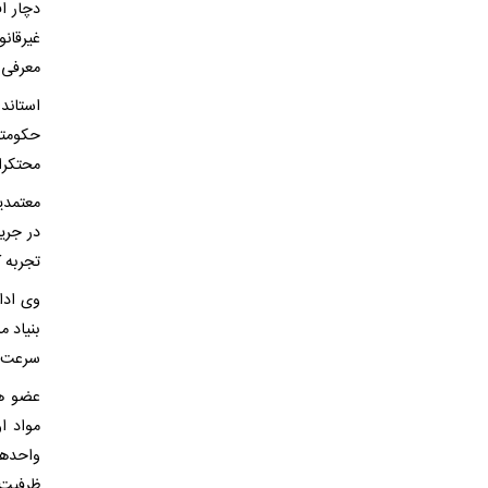
دچار ا
غیرقان
معرفی 
استاند
حکومتی
محتکرا
معتمدی
در جری
تجربه 
وی ادا
بنیاد 
سرعت ب
عضو هی
مواد او
واحدها
ظرفیت‌