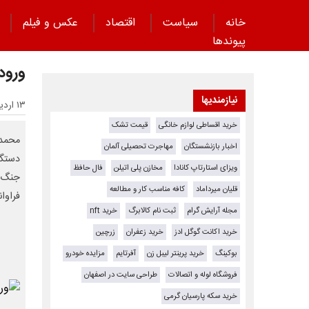
خانه
سیاست
اقتصاد
عکس و فیلم
پیوند‌ها
ورود
نیازمندیها
۱۳ اردیبهشت ۱۴۰۵ - ۱۶:۴۹
خرید اقساطی لوازم خانگی
قیمت تشک
محمدص
اخبار بازنشستگان
مهاجرت تحصیلی آلمان
دستگا
ویزای استارتاپ کانادا
مخازن پلی اتیلن
فال حافظ
جنگ، 
قلیان میرداماد
کافه مناسب کار و مطالعه
فراوا
مجله آرایش گرام
ثبت نام کالابرگ
خرید nft
خرید اکانت گوگل ادز
خرید زعفران
زرچین
بوکینگ
خرید پرینتر لیبل زن
آفرتایم
مزایده خودرو
فروشگاه لوله و اتصالات
طراحی سایت در اصفهان
خرید سکه پارسیان گرمی