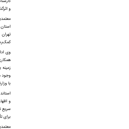
کارشنا
و اثرگذ
معتمدی
استان 
تهران 
کمک‌رس
وی ادا
همکاری
زمینه 
وجود د
با وزار
استاند
و اظها
سریع تر
برای ت
معتمدی