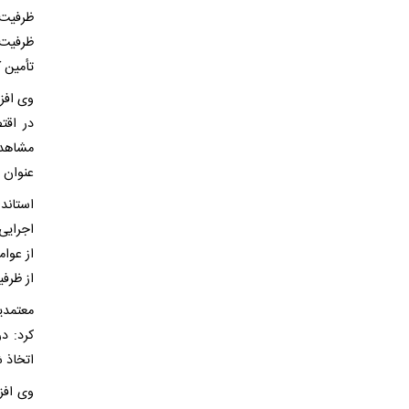
ظرفیت‌
ظرفیت 
تأمین ک
وی افز
در اقت
مشاهده
عنوان ا
استاند
اجرایی
از عوا
از ظرفی
معتمدی
کرد: د
اتخاذ 
وی افز