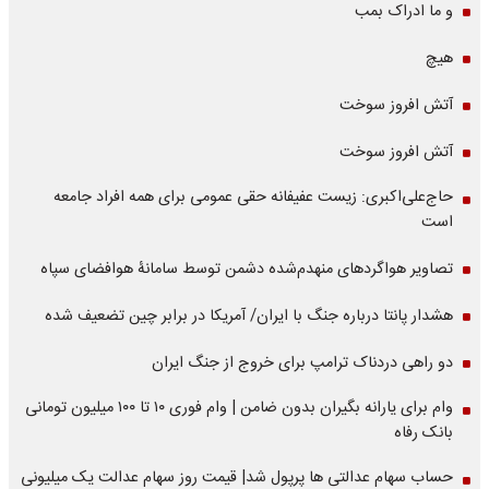
و ما ادراک بمب
هیچ
آتش افروز سوخت
آتش افروز سوخت
حاج‌علی‌اکبری: زیست عفیفانه حقی عمومی برای همه افراد جامعه
است
تصاویر هواگردهای منهدم‌شده دشمن توسط سامانۀ هوافضای سپاه
هشدار پانتا درباره جنگ با ایران/ آمریکا در برابر چین تضعیف شده
دو راهی دردناک ترامپ برای خروج از جنگ ایران
وام برای یارانه بگیران بدون ضامن | وام فوری ۱۰ تا ۱۰۰ میلیون تومانی
بانک رفاه
حساب سهام عدالتی ها پرپول شد| قیمت روز سهام عدالت یک میلیونی