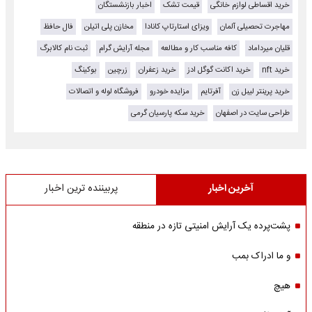
خرید اقساطی لوازم خانگی
قیمت تشک
اخبار بازنشستگان
مهاجرت تحصیلی آلمان
ویزای استارتاپ کانادا
مخازن پلی اتیلن
فال حافظ
قلیان میرداماد
کافه مناسب کار و مطالعه
مجله آرایش گرام
ثبت نام کالابرگ
خرید nft
خرید اکانت گوگل ادز
خرید زعفران
زرچین
بوکینگ
خرید پرینتر لیبل زن
آفرتایم
مزایده خودرو
فروشگاه لوله و اتصالات
طراحی سایت در اصفهان
خرید سکه پارسیان گرمی
آخرین اخبار
پربیننده ترین اخبار
پشت‌پرده یک آرایش امنیتی تازه در منطقه
و ما ادراک بمب
هیچ