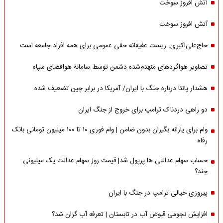
آتش افروز سوخت
آتش افروز سوخت
حاج‌علی‌اکبری: زیست عفیفانه حقی عمومی برای همه افراد جامعه است
تصاویر هواگردهای منهدم‌شده دشمن توسط سامانۀ هوافضای سپاه
هشدار پانتا درباره جنگ با ایران/ آمریکا در برابر چین تضعیف شده
دو راهی دردناک ترامپ برای خروج از جنگ ایران
وام برای یارانه بگیران بدون ضامن | وام فوری ۱۰ تا ۱۰۰ میلیون تومانی بانک
رفاه
حساب سهام عدالتی ها پرپول شد| قیمت روز سهام عدالت یک میلیونی
چند؟
پیروزی خیالی ترامپ در جنگ با ایران
افزایش نجومی قبوض آب در تابستان | تعرفه آب گران شد؟