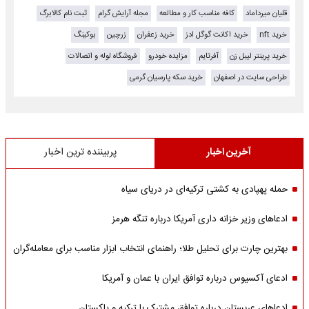
قلیان میرداماد
کافه مناسب کار و مطالعه
مجله آرایش گرام
ثبت نام کالابرگ
خرید nft
خرید اکانت گوگل ادز
خرید زعفران
زرچین
بوکینگ
خرید پرینتر لیبل زن
آفرتایم
مزایده خودرو
فروشگاه لوله و اتصالات
طراحی سایت در اصفهان
خرید سکه پارسیان گرمی
آخرین اخبار
پربیننده ترین اخبار
حمله پهپادی به کشتی ترکیه‌ای در دریای سیاه
ادعاهای وزیر خزانه داری آمریکا درباره تنگه هرمز
بهترین چارت برای تحلیل طلا؛ راهنمای انتخاب ابزار مناسب برای معامله‌گران
ادعای آکسیوس درباره توافق ایران با عمان و آمریکا
ادعاهای عربستان درباره توافق مشترک با ترکیه و پاکستان