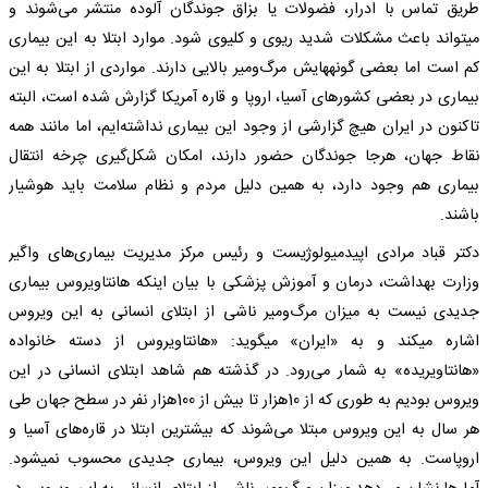
طریق تماس با ادرار، فضولات یا بزاق جوندگان آلوده منتشر می‌شوند و
می‎تواند باعث مشکلات شدید ریوی و کلیوی شود. موارد ابتلا به این بیماری
کم است اما بعضی گونه‎هایش مرگ‌ومیر بالایی دارند. مواردی از ابتلا به این
بیماری در بعضی کشورهای آسیا، اروپا و قاره آمریکا گزارش شده است، البته
تاکنون در ایران هیچ گزارشی از وجود این بیماری نداشته‌ایم، اما مانند همه
نقاط جهان، هرجا جوندگان حضور دارند، امکان شکل‌گیری چرخه انتقال
بیماری هم وجود دارد، به همین دلیل مردم و نظام سلامت باید هوشیار
باشند.
دکتر قباد مرادی اپیدمیولوژیست و رئیس مرکز مدیریت بیماری‌های واگیر
وزارت بهداشت، درمان و آموزش پزشکی با بیان اینکه هانتاویروس بیماری
جدیدی نیست به میزان مرگ‌ومیر ناشی از ابتلای انسانی به این ویروس
اشاره می‎کند و به «ایران» می‎گوید: «هانتاویروس از دسته خانواده
«هانتاویریده» به شمار می‌رود. در گذشته هم شاهد ابتلای انسانی در این
ویروس بودیم به طوری که از 10هزار تا بیش از 100هزار نفر در سطح جهان طی
هر سال به این ویروس مبتلا می‌شوند که بیشترین ابتلا در قاره‌های آسیا و
اروپاست. به همین دلیل این ویروس، بیماری جدیدی محسوب نمی‎شود.