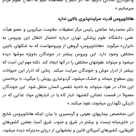
واگیرداری آمادگی داریم، اما اگر خطر را مشاهده کنیم به اطلاع عموم مردم
می‎رسانیم.»
هانتاویروس قدرت سرایت‌پذیری بالایی ندارد
دکتر محمدرضا صالحی رئیس مرکز تحقیقات مقاومت میکروبی و عضو هیأت
علمی دانشگاه علوم پزشکی تهران درباره احتمال انتقال این ویروس به
«ایران» می‎گوید: «هانتاویروس، گروهی از ویروس‎هاست که به شکل‎های بالینی
مختلفی وجود دارد. این ویروس بیشتر در جوندگان به‌ویژه موش‎ها دیده
می‎شود و می‎تواند عفونت‎های مختلفی را در آنها ایجاد کند. نکته مهم این است که
بیشتر از ادرار موش و جوندگان سرایت می‎کند. زمانی که ادرار این حیوانات
روی سطوح می‎ماند و خشک می‎شود، گردوغباری رویش را می‎گیرد، با برخاستن
این خاک در هوا، می‎تواند به ناحیه تنفسی انسان منتقل شود. این جوندگان
معمولاً در قسمت تحتانی کشتی‎ها، انبار کاه یا در انبارهای مواد غذایی که در
تاریکی نگهداری ‎می‎شوند، نفوذ می‎کنند.»
این متخصص بیماری‎های عفونی و گرمسیری با بیان اینکه هانتاویروس شایع
در خاورمیانه نیست و بیشتر در شرق و جنوب شرق آسیا، بعضی کشورهای
آفریقایی، کشورهای آمریکای لاتین و بخش‎هایی از دریای مدیترانه دیده می‎شود،