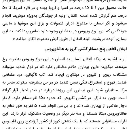
آمارها نشان می‌دهد میزان مرگ‌ومیر ناشی از ابتلای انسانی به این ویروس در
حالت معمول بین 1 تا 15 درصد در آسیا و اروپا بوده و در قاره آمریکا تا 50
درصد هم گزارش شده است. انتقال اولیه از جوندگان به‌ویژه موش‌ها انجام
می‎شود و اگر انسان با مدفوع، ادرار، فضولات و بزاق این موش‎ها یا مابقی
جوندگانی که این نوع ویروس در بدنشان وجود دارد تماس پیدا کند، به این
بیماری آلوده می‌شود، البته انتقال از طریق گزش به‌ندرت اتفاق می‎افتد.»
ابتلای قطعی پنج مسافر کشتی کروز به هانتاویروس
او با اشاره به اینکه انتقال انسان به انسان در این نوع ویروس به‌ندرت رخ
می‎دهد، می‎گوید: «این بیماری علائم مختلفی دارد که در نوع شدید می‎تواند
مشکلات ریوی و کلیوی در مبتلایان ایجاد کند. تب ناگهانی، درد عضلانی
شدید، تهوع و استفراغ، تنگی نفس شدید در مراحل پیشرفته می‎تواند منجر به
مرگ مبتلایان شود. این بیماری این روزها دوباره در صدر اخبار قرار گرفته
است. چون به تازگی در کشتی تفریحی که حدود 150 نفر مسافر دارد، 8 نفر
دچار علائمی از بیماری شده‌اند و با بررسی انجام شده 5 نفر به طور قطع به
هانتاویروس مبتلا هستند و سه نفر دیگر در وضعیت مشکوک قرار دارند. این
افراد، مسافرانی هستند که با یک کشتی کروز از کشور آرژانتین روی اقیانوس