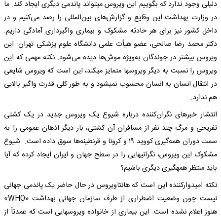
دلیلی وجود ندارد که بگوییم این ویروس می‎تواند پاندمی دیگری ایجاد کند. ما
در وزارت بهداشت این وقایع و گزارش‌های بین‌المللی را رصد می‌کنیم و در
داخل کشور نیز برای هر حادثه مشکوک و بیماری‌ واگیرداری آمادگی داریم.
دکتر محمد رضا صالحی، عضو هیأت علمی دانشگاه علوم پزشکی تهران: این
ویروس بیشتر در جوندگان به‌ویژه موش‌ها دیده می‌شود. نکته مهمی که این
ویروس را نسبت به دیگر ویروس‎ها متمایز می‎کند، این است که ویروس شایعی
در انتقال انسان به انسان محسوب نمی‎شود و به طور کلی قدرت واگیر بالایی
هم ندارد.
انتشار خبرهای نگران‌کننده درباره شیوع یک ویروس جدید در یک کشتی
تفریحی و مرگ چند نفر از مسافران آن کشتی، بار دیگر اذهان عمومی را به
سمت دوران همه‌گیری کووید ۱۹ و کرونا و قرنطینه‌ها سوق داده است. شیوع
مشکوک این ویروس، نگرانی‎هایی را در سطح جهان و ایران ایجاد کرده که آیا
باید منتظر همه‎گیری دیگری باشیم؟
نکته امیدوارکننده این است که هانتاویروس در حال حاضر یک پاندمی جهانی
نیست چون وضعیت اضطراری از طرف سازمان جهانی بهداشت «WHO»
هنوز اعلام نشده است. این بیماری از خانواده ویروس‎هایی است که عمدتاً از