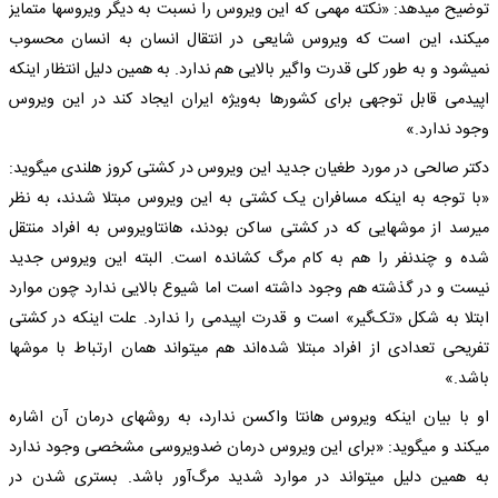
توضیح می‎دهد: «نکته مهمی که این ویروس را نسبت به دیگر ویروس‎ها متمایز
می‎کند، این است که ویروس شایعی در انتقال انسان به انسان محسوب
نمی‎شود و به طور کلی قدرت واگیر بالایی هم ندارد. به همین دلیل انتظار اینکه
اپیدمی قابل توجهی برای کشورها به‌ویژه ایران ایجاد کند در این ویروس
وجود ندارد.»
دکتر صالحی در مورد طغیان جدید این ویروس در کشتی کروز هلندی می‎گوید:
«با توجه به اینکه مسافران یک کشتی به این ویروس مبتلا شدند، به نظر
می‎رسد از موش‎هایی که در کشتی ساکن بودند، هانتاویروس به افراد منتقل
شده و چندنفر را هم به کام مرگ کشانده است. البته این ویروس جدید
نیست و در گذشته هم وجود داشته است اما شیوع بالایی ندارد چون موارد
ابتلا به شکل «تک‌گیر» است و قدرت اپیدمی را ندارد. علت اینکه در کشتی
تفریحی تعدادی از افراد مبتلا شده‌اند هم می‎تواند همان ارتباط با موش‎ها
باشد.»
او با بیان اینکه ویروس هانتا واکسن ندارد، به روش‎های درمان آن اشاره
می‎کند و می‎گوید: «برای این ویروس درمان ضدویروسی مشخصی وجود ندارد
به همین دلیل می‎تواند در موارد شدید مرگ‌آور باشد. بستری شدن در