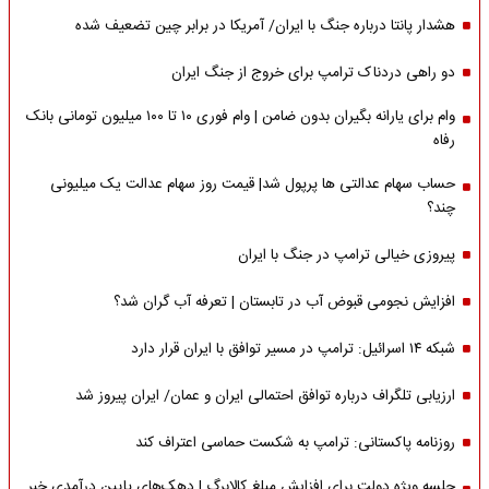
هشدار پانتا درباره جنگ با ایران/ آمریکا در برابر چین تضعیف شده
دو راهی دردناک ترامپ برای خروج از جنگ ایران
وام برای یارانه بگیران بدون ضامن | وام فوری ۱۰ تا ۱۰۰ میلیون تومانی بانک
رفاه
حساب سهام عدالتی ها پرپول شد| قیمت روز سهام عدالت یک میلیونی
چند؟
پیروزی خیالی ترامپ در جنگ با ایران
افزایش نجومی قبوض آب در تابستان | تعرفه آب گران شد؟
شبکه ۱۴ اسرائیل: ترامپ در مسیر توافق با ایران قرار دارد
ارزیابی تلگراف درباره توافق احتمالی ایران و عمان/ ایران پیروز شد
روزنامه پاکستانی: ترامپ به شکست حماسی اعتراف کند
جلسه ویژه دولت برای افزایش مبلغ کالابرگ | دهک‌های پایین درآمدی خبر