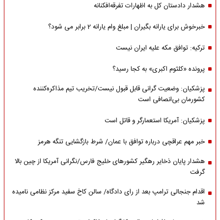
هشدار دادستان کل به اظهارات تفرقه‌افکنانه
خبرخوش برای یارانه بگیران | مبلغ وام یارانه 2 برابر می شود؟
ترکیه: توافق مکه علیه ایران نیست
پرونده «کلثوم اکبری» به کجا رسید؟
پزشکیان: وضعیت گرانی قابل قبول نیست/تخریب تیم مذاکره‌کننده
کشورمان بی‌انصافی است
پزشکیان: آمریکا استعمارگر و قاتل است
خبر مهم عراقچی درباره توافق با عمان/ شرط بازگشایی تنگه هرمز
هشدار پایان ذخایر رهگیر کشورهای خلیج فارس/نگرانی آمریکا از چین بالا
گرفت
اقدام جنجالی ترامپ بعد از رای دادگاه/ سالن کاخ سفید مرکز نظامی نامیده
شد