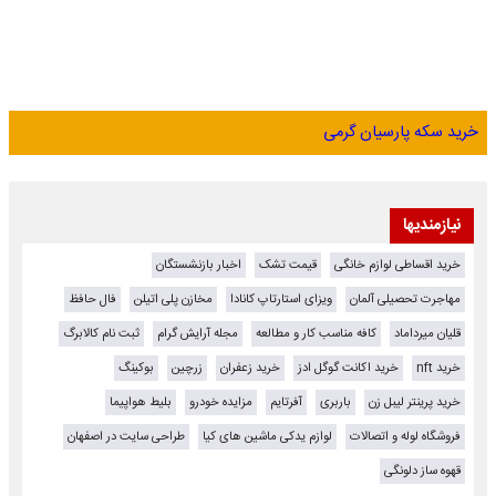
خرید سکه پارسیان گرمی
نیازمندیها
خرید اقساطی لوازم خانگی
قیمت تشک
اخبار بازنشستگان
مهاجرت تحصیلی آلمان
ویزای استارتاپ کانادا
مخازن پلی اتیلن
فال حافظ
قلیان میرداماد
کافه مناسب کار و مطالعه
مجله آرایش گرام
ثبت نام کالابرگ
خرید nft
خرید اکانت گوگل ادز
خرید زعفران
زرچین
بوکینگ
خرید پرینتر لیبل زن
باربری
آفرتایم
مزایده خودرو
بلیط هواپیما
فروشگاه لوله و اتصالات
لوازم یدکی ماشین های کیا
طراحی سایت در اصفهان
قهوه ساز دلونگی