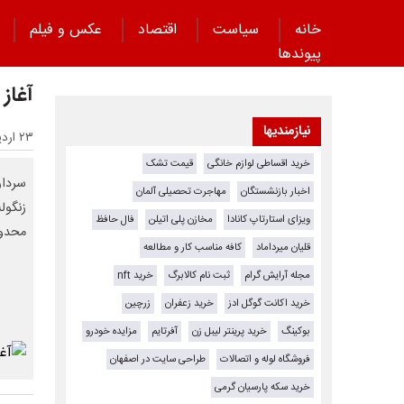
خانه
سیاست
اقتصاد
عکس و فیلم
پیوند‌ها
آغاز
نیازمندیها
۲۳ اردیبهشت ۱۴۰۵ - ۰۹:۵۶
خرید اقساطی لوازم خانگی
قیمت تشک
سردار
اخبار بازنشستگان
مهاجرت تحصیلی آلمان
زنگول
ویزای استارتاپ کانادا
مخازن پلی اتیلن
فال حافظ
محدود
قلیان میرداماد
کافه مناسب کار و مطالعه
مجله آرایش گرام
ثبت نام کالابرگ
خرید nft
خرید اکانت گوگل ادز
خرید زعفران
زرچین
بوکینگ
خرید پرینتر لیبل زن
آفرتایم
مزایده خودرو
فروشگاه لوله و اتصالات
طراحی سایت در اصفهان
خرید سکه پارسیان گرمی