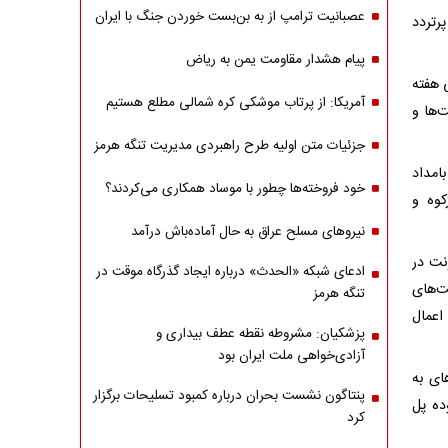
عصبانیت ترامپ از به بن‌بست خوردن جنگ با ایران
رتردد
پیام هشدار مقاومت یمن به ریاض
 هفته
آمریکا: از پرتاب موشکی کره شمالی مطلع هستیم
‌ها و
جزئیات متن اولیه طرح راهبردی مدیریت تنگه هرمز
 بر این اساس، از ساعت ۱۲ روز چهارشنبه ۲۳ اردیبهشت ۱۴۰۵ تا ساعت ۶ بامداد
خود فروخته‌ها چطور با موساد همکاری می‌کردند؟
کوه و
نیروهای مسلح عراق به حال آماده‌باش درآمد
نت در
ادعای شبکه «الحدث» درباره ایجاد گذرگاه موقت در
‌های
تنگه هرمز
اعمال
پزشکیان: مشروطه نقطه عطف بیداری و
آزادی‌خواهی ملت ایران بود
ساعت ۱۴ ورود خودروهای به
پنتاگون نشست بحران درباره کمبود تسلیحات برگزار
ت ۱۵ مسیر از محدوده پل
کرد