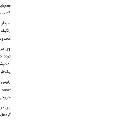
۲۴ به پایان می‌رسد.
سردار 
زنگوله
محدوده
وی درب
تردد ک
اعلام‌
یک‌طرفه
رئیس پ
خروجی 
وی در 
گره‌ها