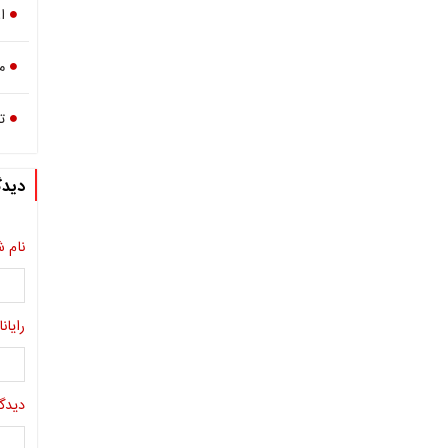
ا
م
ت
دیدگ
نام ش
رایانا
دیدگا