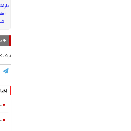
مح
لینک کو
اخبا
م
م