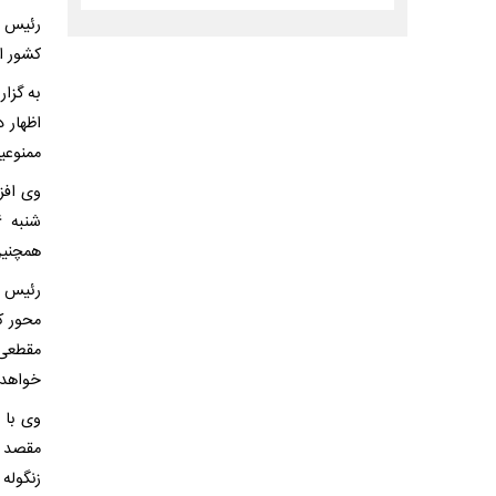
رئیس پ
کشور از
به گزار
اظهار 
ممنوعی
همچنین
رئیس پ
محور ک
مقطعی 
خواهد 
زنگوله