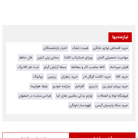
نیازمندیها
خرید اقساطی لوازم خانگی
قیمت تشک
اخبار بازنشستگان
مهاجرت تحصیلی آلمان
ویزای استارتاپ کانادا
مخازن پلی اتیلن
فال حافظ
قلیان میرداماد
کافه مناسب کار و مطالعه
مجله آرایش گرام
ثبت نام کالابرگ
خرید nft
خرید اکانت گوگل ادز
خرید زعفران
زرچین
بوکینگ
خرید پرینتر لیبل زن
باربری
آفرتایم
مزایده خودرو
بلیط هواپیما
فروشگاه لوله و اتصالات
لوازم یدکی ماشین های کیا
طراحی سایت در اصفهان
خرید سکه پارسیان گرمی
قهوه ساز دلونگی