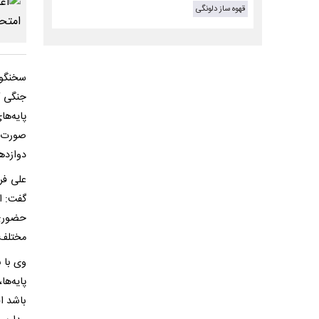
قهوه ساز دلونگی
سخنگوی
پایه‌ه
صورت ح
دوازدهم
علی فر
گفت: ا
حضوری 
مختلف 
وی با 
پایه‌ه
باشد ا