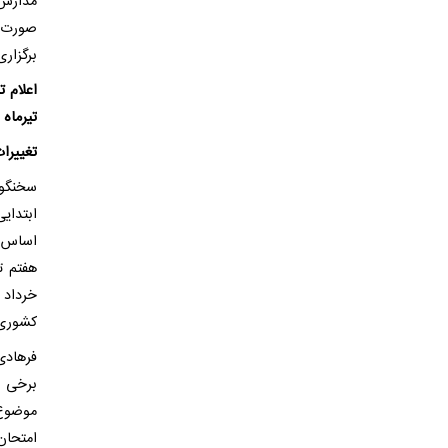
مدارس 
صورت غ
برگزاری امتحا
اعلام 
تیرماه
تغییرات
سخنگوی
ابتدای
اساس اس
خرداد 
کشوری 
فرهادی
برخی ا
موضوع 
امتحان