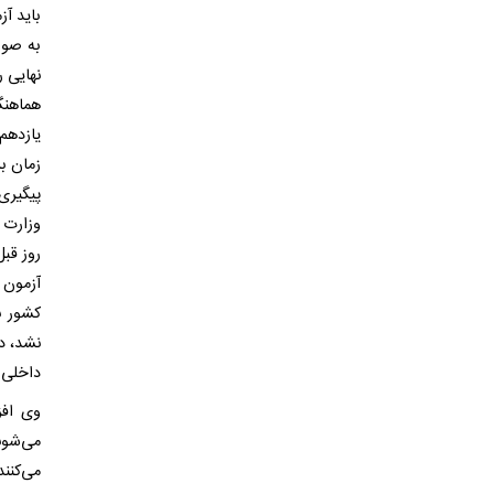
باید آز
به صور
نهایی ر
هماهنگ
یازدهم
زمان ب
پیگیری
آزمون ن
کشور ب
نشد، در
داخلی ب
وی افز
می‌شون
می‌کنند