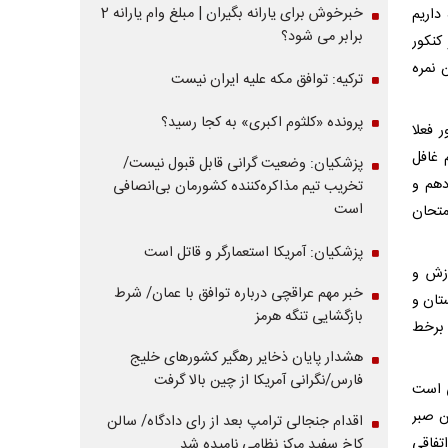
خبرخوش برای یارانه بگیران | مبلغ وام یارانه 2
داریم
برابر می شود؟
کنکور
 نمره
ترکیه: توافق مکه علیه ایران نیست
پرونده «کلثوم اکبری» به کجا رسید؟
 فعلا
 غافل
پزشکیان: وضعیت گرانی قابل قبول نیست/
دهم و
تخریب تیم مذاکره‌کننده کشورمان بی‌انصافی
است
متحان
پزشکیان: آمریکا استعمارگر و قاتل است
وزش و
خبر مهم عراقچی درباره توافق با عمان/ شرط
تان و
بازگشایی تنگه هرمز
 برخط
هشدار پایان ذخایر رهگیر کشورهای خلیج
فارس/نگرانی آمریکا از چین بالا گرفت
ی است
ن صبر
اقدام جنجالی ترامپ بعد از رای دادگاه/ سالن
تفاقی
کاخ سفید مرکز نظامی نامیده شد