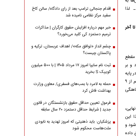
ها به
ـ لذا
اقدام جنجالی ترامپ بعد از رای دادگاه/ سالن کاخ
سفید مرکز نظامی نامیده شد
ا آخر
خبر مهم درباره افزایش حقوق کارگران | مذاکرات
ترمیم دستمزد کی کلید می‌خورد؟
چشم انداز «توافق مکه»/ اهداف عربستان، ترکیه و
پاکستان چیست؟
 مقطع
 و بر
ثبت نام سایپا امروز ۱۷ مرداد ۱۴۰۵ | با ۵۰۰ میلیون
کوییک S بخرید
 پایه
هفتم تا دهم چند تغییر نسبت به سال‌های گذشته وجود دارد، اولا پایه هفتم تا دهم از ۹
حمله به لامرد با بمب‌های فسفری/ معاون وزارت
اهنگی
بهداشت فاش کرد
فرمول تعیین حداقل حقوق بازنشستگان در قانون
هایی،
جدید | شرایط حداقل دستمزد ۲۰ سال سابقه
ا این
پزشکیان: باید ذهنیتی که امروز تهدید به نابودی
شود و
ملت‌هاست محکوم شود
 داده