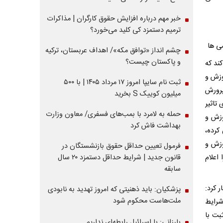
خبر مهم درباره افزایش حقوق کارگران | مذاکرات
ترمیم دستمزد کی کلید می‌خورد؟
می ها
چشم انداز «توافق مکه»/ اهداف عربستان، ترکیه
و پاکستان چیست؟
ند که
وزش و
ثبت نام سایپا امروز ۱۷ مرداد ۱۴۰۵ | با ۵۰۰
پرورش
میلیون کوییک S بخرید
تاثیر
حمله به لامرد با بمب‌های فسفری/ معاون وزارت
وزش و
بهداشت فاش کرد
کرده،
وزش و
فرمول تعیین حداقل حقوق بازنشستگان در
اعلام
قانون جدید | شرایط حداقل دستمزد ۲۰ سال
سابقه
 کرد:
پزشکیان: باید ذهنیتی که امروز تهدید به نابودی
ملت‌هاست محکوم شود
شرایط
بت با
بارزانی: با اسرائیل رابطه‌ای نداریم