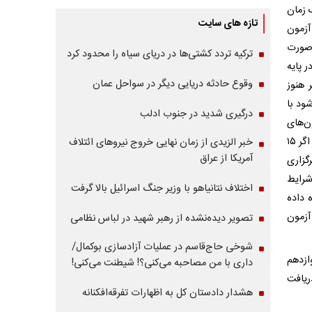
ک زمان
تازه های سایت
آزمون
 صورت
ترکیه تردد کشتی‌ها در دریای سیاه را محدود کرد
 پایه
وقوع حادثه دریایی دیگر در سواحل عمان
 هنوز
ود با
درگیری شدید در جنوب ادلب
ن‌های
وزارت آموزش و پرورش این جمع بندی صورت گرفت که اولا تا اواخر تیرماه صبر کنیم، اگر ۱۵
خبر الزیدی از زمان نهایی خروج نیروهای ائتلاف
آمریکا از عراق
انیم مقدمات برگزاری
شرایط
اختلاف نتانیاهو با وزیر جنگ اسرائیل بالا گرفت
 داده
آزمون
تصویر دیده‌نشده از رهبر شهید در لباس نظامی
شوخی حاج‌قاسم در عملیات آزادسازی بوکمال/
ازدهم
داری با من مصاحبه‌ می‌کنی؟! شیطنت می‌کنی!
ریافت
هشدار دادستان کل به اظهارات تفرقه‌افکنانه