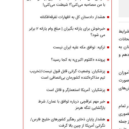
با من مصاحبه‌ می‌کنی؟! شیطنت می‌کنی!
هشدار دادستان کل به اظهارات تفرقه‌افکنانه
خبرخوش برای یارانه بگیران | مبلغ وام یارانه 2 برابر
شرایط
می شود؟
 گفت: امتحانات
ان به
ترکیه: توافق مکه علیه ایران نیست
دهم و
پرونده «کلثوم اکبری» به کجا رسید؟
پزشکیان: وضعیت گرانی قابل قبول نیست/تخریب
موزان
تیم مذاکره‌کننده کشورمان بی‌انصافی است
 صورت
ش‌های
پزشکیان: آمریکا استعمارگر و قاتل است
خبر مهم عراقچی درباره توافق با عمان/ شرط
 تمام
بازگشایی تنگه هرمز
حضوری
هشدار پایان ذخایر رهگیر کشورهای خلیج فارس/
 جمله
نگرانی آمریکا از چین بالا گرفت