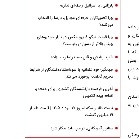
بارزانی: با اسرائیل رابطه‌ای نداریم
چرا تعمیرکاران حرفه‌ای موبایل، بارسا را انتخاب
می‌کنند؟
 داده
ستان و
چرا قیمت تیگو 8 پرو مکس در بازار خودروهای
ین به
چینی بالاتر از بسیاری رقباست؟
که با
تأیید ربایش و قتل حمیدرضا رجب‌زاده
یعنی
اشند ولی
جهانگیر: قوه قضائیه با سوءاستفاده‌کنندگان از شرایط
تحریم قاطعانه برخورد می‌کند
اوت با
آخرین فرصت بازنشستگان کشوری برای حذف و
اضافه بیمه تکمیلی
استان
ون به
قیمت طلا و سکه امروز ۱۷ مرداد ۱۴۰۵ | قیمت طلا از
۱۹ میلیون گذشت
سناتور آمریکایی: ترامپ باید بیکار شود
رهنگی