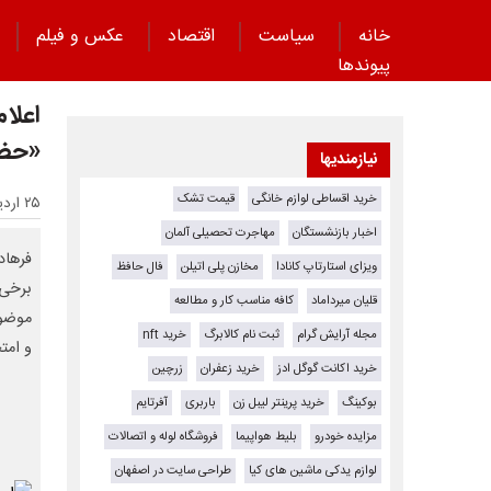
خانه
سیاست
اقتصاد
عکس و فیلم
پیوند‌ها
اعلا
«حضو
نیازمندیها
خرید اقساطی لوازم خانگی
قیمت تشک
۲۵ اردیبهشت ۱۴۰۵ - ۰۹:۳۲
اخبار بازنشستگان
مهاجرت تحصیلی آلمان
فرهاد
ویزای استارتاپ کانادا
مخازن پلی اتیلن
فال حافظ
برخی 
قلیان میرداماد
کافه مناسب کار و مطالعه
موضوع
مجله آرایش گرام
ثبت نام کالابرگ
خرید nft
و امت
خرید اکانت گوگل ادز
خرید زعفران
زرچین
بوکینگ
خرید پرینتر لیبل زن
باربری
آفرتایم
مزایده خودرو
بلیط هواپیما
فروشگاه لوله و اتصالات
لوازم یدکی ماشین های کیا
طراحی سایت در اصفهان