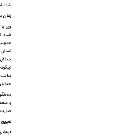
شده ا
زمان ب
وی با 
همچنین
استان 
حداقل 
حداقل 
سخنگوی
و منطق
صورت غ
تعیین ت
فرهادی