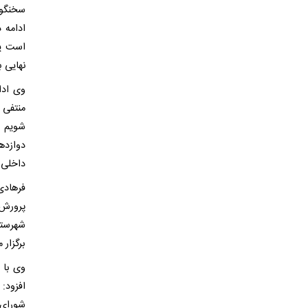
سخنگوی
ادامه 
است یع
نهایی ب
وی ادا
منتفی 
شویم ل
دوازده
داخلی ب
فرهادی
پرورش 
شهرستا
برگزار 
وی با 
افزود:
شورای 