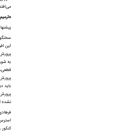
می‌افتد
«ترمیم
پیشنها
سخنگوی
این اف
پرورش 
به شور
قطعی، 
پرورش 
باید د
پرورش 
نشده 
فرهادی
استرس 
کنکور و