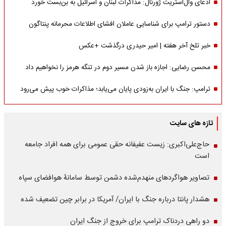
ادعای وال‌استریت ژورنال: مذاکرات لبنان و اسرائیل به بن‌بست خورد
دستور ترامپ برای شناسایی عاملان افشای اطلاعات محرمانه پنتاگون
خبر تلخ آخر هفته | امیر حیدری درگذشت +عکس
محسن رضایی: اجازه باز شدن مسیر دوم در تنگه هرمز را نخواهیم داد
ترامپ: جنگ با ایران به‌زودی پایان می‌یابد؛ مذاکرات خوب پیش می‌رود
تازه های سایت
حاج‌علی‌اکبری: زیست عفیفانه حقی عمومی برای همه افراد جامعه
است
تصاویر هواگردهای منهدم‌شده دشمن توسط سامانۀ هوافضای سپاه
هشدار پانتا درباره جنگ با ایران/ آمریکا در برابر چین تضعیف شده
دو راهی دردناک ترامپ برای خروج از جنگ ایران