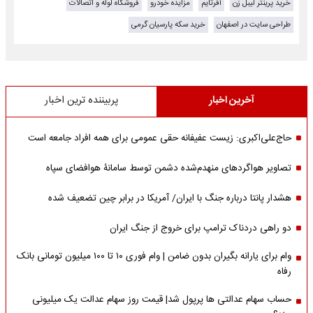
خرید پرینتر لیبل زن
آفرتایم
مزایده خودرو
فروشگاه لوله و اتصالات
طراحی سایت در اصفهان
خرید سکه پارسیان گرمی
آخرین اخبار
پربیننده ترین اخبار
حاج‌علی‌اکبری: زیست عفیفانه حقی عمومی برای همه افراد جامعه است
تصاویر هواگردهای منهدم‌شده دشمن توسط سامانۀ هوافضای سپاه
هشدار پانتا درباره جنگ با ایران/ آمریکا در برابر چین تضعیف شده
دو راهی دردناک ترامپ برای خروج از جنگ ایران
وام برای یارانه بگیران بدون ضامن | وام فوری ۱۰ تا ۱۰۰ میلیون تومانی بانک
رفاه
حساب سهام عدالتی ها پرپول شد| قیمت روز سهام عدالت یک میلیونی