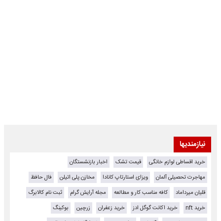
نیازمندیها
خرید اقساطی لوازم خانگی
قیمت تشک
اخبار بازنشستگان
مهاجرت تحصیلی آلمان
ویزای استارتاپ کانادا
مخازن پلی اتیلن
فال حافظ
قلیان میرداماد
کافه مناسب کار و مطالعه
مجله آرایش گرام
ثبت نام کالابرگ
خرید nft
خرید اکانت گوگل ادز
خرید زعفران
زرچین
بوکینگ