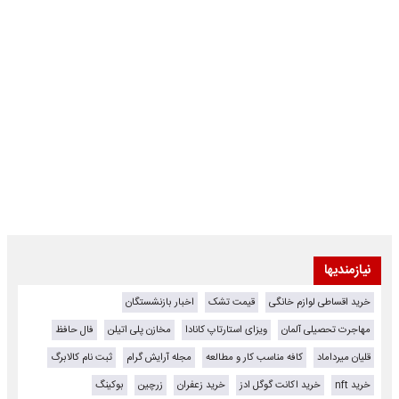
نیازمندیها
خرید اقساطی لوازم خانگی
قیمت تشک
اخبار بازنشستگان
مهاجرت تحصیلی آلمان
ویزای استارتاپ کانادا
مخازن پلی اتیلن
فال حافظ
قلیان میرداماد
کافه مناسب کار و مطالعه
مجله آرایش گرام
ثبت نام کالابرگ
خرید nft
خرید اکانت گوگل ادز
خرید زعفران
زرچین
بوکینگ