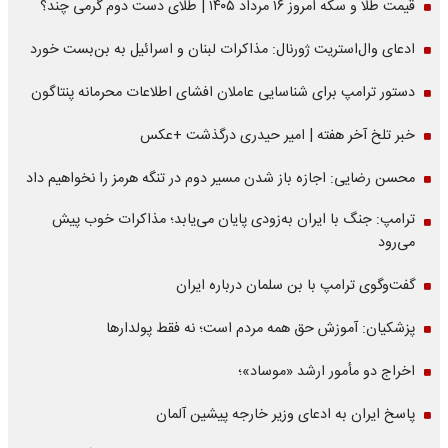
قیمت طلا و سکه امروز ۱۶ مرداد ۱۴۰۵ | طلای دست دوم گرمی چند؟
ادعای وال‌استریت ژورنال: مذاکرات لبنان و اسرائیل به بن‌بست خورد
دستور ترامپ برای شناسایی عاملان افشای اطلاعات محرمانه پنتاگون
خبر تلخ آخر هفته | امیر حیدری درگذشت +عکس
محسن رضایی: اجازه باز شدن مسیر دوم در تنگه هرمز را نخواهیم داد
ترامپ: جنگ با ایران به‌زودی پایان می‌یابد؛ مذاکرات خوب پیش
می‌رود
گفت‌وگوی ترامپ با بن سلمان درباره ایران
پزشکیان: آموزش حق همه مردم است؛ نه فقط پولدارها
اخراج دو مأمور ارشد «موساد»؛
پاسخ ایران به ادعای وزیر خارجه پیشین آلمان