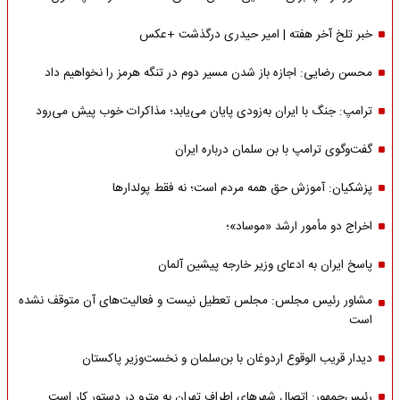
خبر تلخ آخر هفته | امیر حیدری درگذشت +عکس
محسن رضایی: اجازه باز شدن مسیر دوم در تنگه هرمز را نخواهیم داد
ترامپ: جنگ با ایران به‌زودی پایان می‌یابد؛ مذاکرات خوب پیش می‌رود
گفت‌وگوی ترامپ با بن سلمان درباره ایران
پزشکیان: آموزش حق همه مردم است؛ نه فقط پولدارها
اخراج دو مأمور ارشد «موساد»؛
پاسخ ایران به ادعای وزیر خارجه پیشین آلمان
مشاور رئیس مجلس: مجلس تعطیل نیست و فعالیت‌های آن متوقف نشده
است
دیدار قریب الوقوع اردوغان با بن‌سلمان و نخست‌وزیر پاکستان
رئیس‌جمهور: اتصال شهرهای اطراف تهران به مترو در دستور کار است