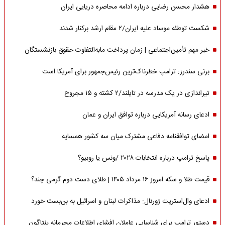
هشدار محسن رضایی درباره ادامه محاصره دریایی ایران
شکست توطئه موساد علیه ایران/۲ مقام‌ ارشد برکنار شدند
خبر مهم تأمین‌اجتماعی | زمان پرداخت مابه‌التفاوت حقوق بازنشستگان
برنی سندرز: ترامپ خطرناک‌ترین رئیس‌جمهور برای آمریکا است
تیراندازی در یک مدرسه در تایلند/۲ کشته و ۱۵ مجروح
ادعای رسانه آمریکایی درباره توافق ایران و عمان
امضای توافقنامه دفاعی مشترک میان سه کشور همسایه
پاسخ ترامپ درباره انتخابات ۲۰۲۸ /ونس یا روبیو؟
قیمت طلا و سکه امروز ۱۶ مرداد ۱۴۰۵ | طلای دست دوم گرمی چند؟
ادعای وال‌استریت ژورنال: مذاکرات لبنان و اسرائیل به بن‌بست خورد
دستور ترامپ برای شناسایی عاملان افشای اطلاعات محرمانه پنتاگون