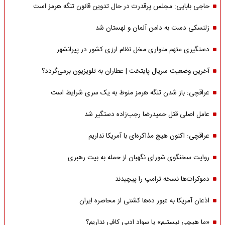
حاجی بابایی: مجلس پرقدرت در حال تدوین قانون تنگه هرمز است
زلنسکی دست به دامن آلمان و لهستان شد
دستگیری متهم متواری مخل نظام ارزی کشور در پیرانشهر
آخرین وضعیت سریال پایتخت | عطاران به تلویزیون برمی‌گردد؟
عراقچی: باز شدن تنگه هرمز منوط به یک سری شرایط است
عامل اصلی قتل حمیدرضا رجب‌زاده دستگیر شد
عراقچی: اکنون هیچ مذاکره‌ای با آمریکا نداریم
روایت سخنگوی شورای نگهبان از حمله به بیت رهبری
دموکرات‌ها نسخه ترامپ را پیچیدند
اذعان آمریکا به عبور ده‌ها کشتی از محاصره ایران
«ما هیچی نیستیم» یا سواد ادبی کافی نداریم؟