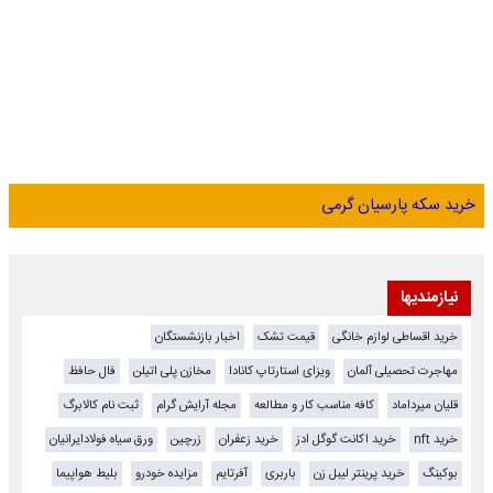
خرید سکه پارسیان گرمی
نیازمندیها
خرید اقساطی لوازم خانگی
قیمت تشک
اخبار بازنشستگان
مهاجرت تحصیلی آلمان
ویزای استارتاپ کانادا
مخازن پلی اتیلن
فال حافظ
قلیان میرداماد
کافه مناسب کار و مطالعه
مجله آرایش گرام
ثبت نام کالابرگ
خرید nft
خرید اکانت گوگل ادز
خرید زعفران
زرچین
ورق سیاه فولادایرانیان
بوکینگ
خرید پرینتر لیبل زن
باربری
آفرتایم
مزایده خودرو
بلیط هواپیما