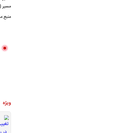
مسیر (
منبع:مر
ویژه