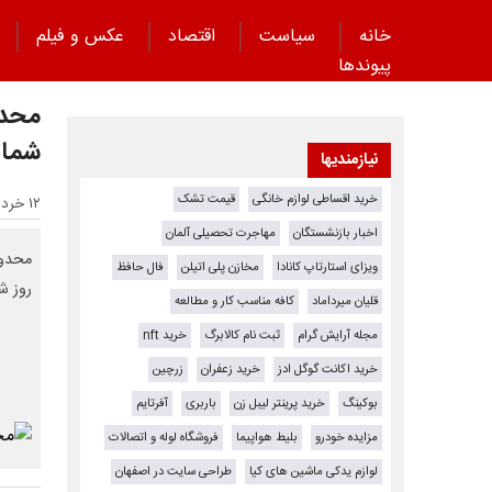
خانه
سیاست
اقتصاد
عکس و فیلم
پیوند‌ها
شما
نیازمندیها
خرید اقساطی لوازم خانگی
قیمت تشک
۱۲ خرداد ۱۴۰۵ - ۱۶:۴۴
اخبار بازنشستگان
مهاجرت تحصیلی آلمان
ویزای استارتاپ کانادا
مخازن پلی اتیلن
فال حافظ
روز شنبه ۱۶ خرداد
قلیان میرداماد
کافه مناسب کار و مطالعه
مجله آرایش گرام
ثبت نام کالابرگ
خرید nft
خرید اکانت گوگل ادز
خرید زعفران
زرچین
بوکینگ
خرید پرینتر لیبل زن
باربری
آفرتایم
مزایده خودرو
بلیط هواپیما
فروشگاه لوله و اتصالات
لوازم یدکی ماشین های کیا
طراحی سایت در اصفهان