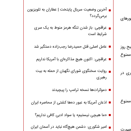
آخرین وضعیت سریال پایتخت | عطاران به تلویزیون
برمی‌گردد؟
 خرداد ماه در محور‌های
عراقچی: باز شدن تنگه هرمز منوط به یک سری
شرایط است
۱ ظهر روز چهارشنبه مورخ ۱۴۰۵/۰۳/۱۳ الی ساعت ۶ صبح روز
عامل اصلی قتل حمیدرضا رجب‌زاده دستگیر شد
س ممنوع
عراقچی: اکنون هیچ مذاکره‌ای با آمریکا نداریم
روایت سخنگوی شورای نگهبان از حمله به بیت
ری در
رهبری
دموکرات‌ها نسخه ترامپ را پیچیدند
ممنوع
اذعان آمریکا به عبور ده‌ها کشتی از محاصره ایران
«ما هیچی نیستیم» یا سواد ادبی کافی نداریم؟
امیر شکوری: دشمن هیچ‌گاه نباید در آسمان ایران
شنبه و شنبه مورخ‌های ۱۴۰۵/۰۳/۱۲، ۱۳، ۱۴ و ۱۶ در صورت