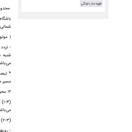
قهوه ساز دلونگی
محدویت‌های ترا
شمالی آغاز 
۱. موتورسیکلت:
می‌باش
* تبصر
مسیر مج
۳. محور چالوس:
(-۳
می‌باش
(۲-۳) پیش بینی محدودیت در صورت پر حجم بودن ترافیک: