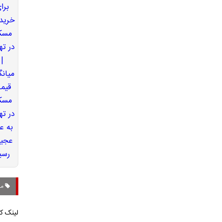
مح
لینک کو