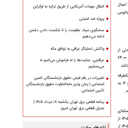
اعمال
انتقال مهمات آمریکایی از طریق ترکیه به اوکراین
چالوس
پروژه ضد امنیتی
سخنگوی سپاه: مقاومت را تا شکست دادن دشمن
ادامه می‌دهیم
واکنش تحلیلگر عراقی به توافق مکه
نی از
ساعت ۱۰:۰۰ الی ۲۴:۰۰ روز چهارشنبه مورخ ۱۴۰۵/۰۳/۱۳ و همچنین از ساعت ۰۷:۰۰ الی ۲۴:۰۰
عراقچی: جنایت‌ها را نه فراموش می‌کنیم نه
می‌بخشیم
کطرفه
تغییرات در رقم فیش حقوق بازنشستگان تامین
مقطعی در روز‌های چهارشنبه، پنجشنبه، جمعه و شنبه مورخ‌های ۱۴۰۵/۰۳/۱۳، ۱۴، ۱۵ و ۱۶ به
اجتماعی | زمان واریز مابه‌التفاوت حقوق بازنشستگان
تأمین اجتماعی
.
برنامه قطعی برق تهران یکشنبه ۱۸ مرداد ۱۴۰۵ |
جدول قطعی برق تهران امروز
تثنای
حاملین مواد سوختی و فاسد شدنی از ساعت ۱۳ الی ۲۴ روز چهارشنبه مورخ ۱۴۰۵/۰۳/۱۳ از
مسیر (جنوب به شمال) و از ساعت ۰۷:۰۰ الی ساعت ۲۴:۰۰ روز جمعه مورخ ۱۴۰۵/۰۳/۱۵ از
تازه های سایت