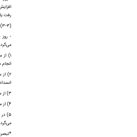
افزایش
رفت یا
(۳-۳) محدودیت قطعی تردد:
می‌گردد
انجام 
انسداد
۳) از ساعت ۱۵:۰۰ از مرزن آباد به سمت تهران یکطرفه اعمال می‌گردد. (شمال به جنوب)
۴) از ساعت ۲۴:۰۰ طرح اتمام یافته و از پل زنگوله تا مرزن آباد مسیر دو طرفه می‌گردد.
۵) در
می‌گردد
*تبصره