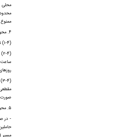
محلی آ
محدودی
ممنوع 
۴. محور هراز:
(۱-۴) تردد کلیه تریلر‌ها در محور هراز و بالعکس کماکان ممنوع می‌باشد.
(۴
روز‌های پنجشنب
(۴
صورت (
۵. محور تهران – فیروزکوه – قائمشهر
- در ص