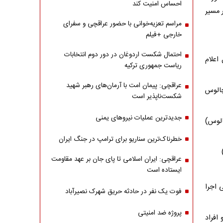
احساس امنیت کند
 مسیر
مراسم تعزیه‌خوانی با حضور عراقچی و سفرای
خارجی +فیلم
احتمال شکست اردوغان در دور دوم انتخابات
یل اعلام
ریاست جمهوری ترکیه
عراقچی: پیمان امت با آرمان‌های رهبر شهید
 چالوس
شکست‌ناپذیر است
جدیدترین عملیات نیروهای یمنی
 چالوس)
خطرناک‌ترین سناریو برای ترامپ در جنگ ایران
عراقچی: ایران اسلامی تا پای جان بر عهد مقاومت
ایستاده است
 اجرا
فوت یک نفر در حادثه حریق شهرک نصیرآباد
پروژه ضد امنیتی
افراد