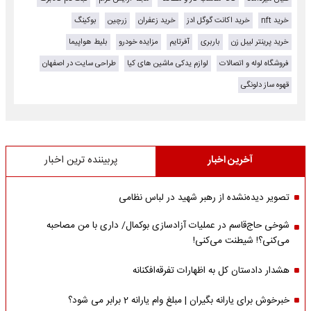
خرید nft
خرید اکانت گوگل ادز
خرید زعفران
زرچین
بوکینگ
خرید پرینتر لیبل زن
باربری
آفرتایم
مزایده خودرو
بلیط هواپیما
فروشگاه لوله و اتصالات
لوازم یدکی ماشین های کیا
طراحی سایت در اصفهان
قهوه ساز دلونگی
آخرین اخبار
پربیننده ترین اخبار
تصویر دیده‌نشده از رهبر شهید در لباس نظامی
شوخی حاج‌قاسم در عملیات آزادسازی بوکمال/ داری با من مصاحبه‌
می‌کنی؟! شیطنت می‌کنی!
هشدار دادستان کل به اظهارات تفرقه‌افکنانه
خبرخوش برای یارانه بگیران | مبلغ وام یارانه 2 برابر می شود؟