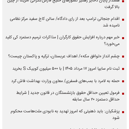
هشدار پایان ذخایر رهگیر کشورهای خلیج فارس/نگرانی آمریکا از چین
بالا گرفت
اقدام جنجالی ترامپ بعد از رای دادگاه/ سالن کاخ سفید مرکز نظامی
نامیده شد
خبر مهم درباره افزایش حقوق کارگران | مذاکرات ترمیم دستمزد کی کلید
می‌خورد؟
چشم انداز «توافق مکه»/ اهداف عربستان، ترکیه و پاکستان چیست؟
ثبت نام سایپا امروز ۱۷ مرداد ۱۴۰۵ | با ۵۰۰ میلیون کوییک S بخرید
حمله به لامرد با بمب‌های فسفری/ معاون وزارت بهداشت فاش کرد
فرمول تعیین حداقل حقوق بازنشستگان در قانون جدید | شرایط
حداقل دستمزد ۲۰ سال سابقه
پزشکیان: باید ذهنیتی که امروز تهدید به نابودی ملت‌هاست محکوم
شود