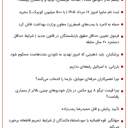
چشم انداز «توافق مکه»/ اهداف عربستان، ترکیه و پاکستان چیست؟
ثبت نام سایپا امروز ۱۷ مرداد ۱۴۰۵ | با ۵۰۰ میلیون کوییک S بخرید
حمله به لامرد با بمب‌های فسفری/ معاون وزارت بهداشت فاش کرد
فرمول تعیین حداقل حقوق بازنشستگان در قانون جدید | شرایط حداقل
دستمزد ۲۰ سال سابقه
پزشکیان: باید ذهنیتی که امروز تهدید به نابودی ملت‌هاست محکوم شود
بارزانی: با اسرائیل رابطه‌ای نداریم
چرا تعمیرکاران حرفه‌ای موبایل، بارسا را انتخاب می‌کنند؟
چرا قیمت تیگو 8 پرو مکس در بازار خودروهای چینی بالاتر از بسیاری
رقباست؟
تأیید ربایش و قتل حمیدرضا رجب‌زاده
جهانگیر: قوه قضائیه با سوءاستفاده‌کنندگان از شرایط تحریم قاطعانه برخورد
می‌کند