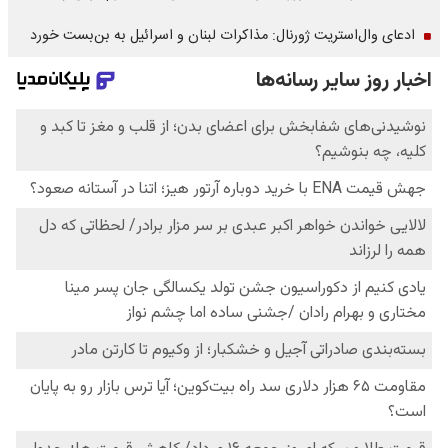
ادعای وال‌استریت ژورنال: مذاکرات لبنان و اسرائیل به بن‌بست خورد