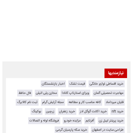
نیازمندیها
خرید اقساطی لوازم خانگی
قیمت تشک
اخبار بازنشستگان
مهاجرت تحصیلی آلمان
ویزای استارتاپ کانادا
مخازن پلی اتیلن
فال حافظ
قلیان میرداماد
کافه مناسب کار و مطالعه
مجله آرایش گرام
ثبت نام کالابرگ
خرید nft
خرید اکانت گوگل ادز
خرید زعفران
زرچین
بوکینگ
خرید پرینتر لیبل زن
آفرتایم
مزایده خودرو
فروشگاه لوله و اتصالات
طراحی سایت در اصفهان
خرید سکه پارسیان گرمی