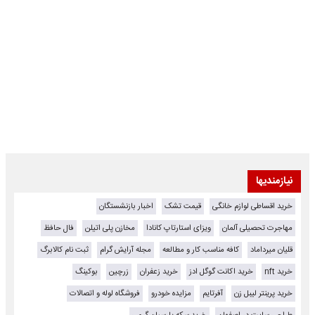
نیازمندیها
خرید اقساطی لوازم خانگی
قیمت تشک
اخبار بازنشستگان
مهاجرت تحصیلی آلمان
ویزای استارتاپ کانادا
مخازن پلی اتیلن
فال حافظ
قلیان میرداماد
کافه مناسب کار و مطالعه
مجله آرایش گرام
ثبت نام کالابرگ
خرید nft
خرید اکانت گوگل ادز
خرید زعفران
زرچین
بوکینگ
خرید پرینتر لیبل زن
آفرتایم
مزایده خودرو
فروشگاه لوله و اتصالات