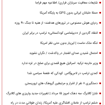
شایعات معافیت سربازان فراری/ اطلاعیه مهم فراجا
حملۀ خلبانان ایرانی بدون GPS به پایگاه آمریکا
ردپای هوش مصنوعی در ترورهای هدفمند؛ از هنیه تا جنگ ۴۰ روزه
انتقاد گاردین از «دیپلماسی کودکستانی» ترامپ در برابر ایران
تنگه ملک ماست | این‌بار بدون حتی نظر امریکا
احتمال شنیدن صدای انفجار در پاکدشت / نگران نشوید
وزیر خارجه ترکیه: اسرائیل هیچ قصدی برای صلح در غزه ندارد
کمدی ترامپ در لاس‌وگاس: کودکی که طعمۀ سیاسی شد!
دستگیری ۸ نفر از اشرار و مرتبطین گروهک های تروریستی
شارژ کالابرگ سه دهک امروز ۱۵ مرداد | تغییرات جدید واریزی های کالابرگ
خشم ترامپ از عاملان افشاگری‌ علیه آمریکا/ زندان طولانی مدت در راه