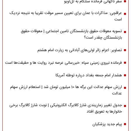
سفر ناگهانی فرمانده سنتکام به تل‌آویو
عراقچی: مذاکرات با عمان برای تعیین مسیر موقت تقریبا به نتیجه نزدیک
است
تسویه معوقات حقوق بازنشستگان تامین اجتماعی | معوقات حقوق
بازنشستگان چقدر است؟
تصاویر: اعزام زائر اولی‌های آبادانی به زیارت امام هشتم
فرمانده نیروی زمینی سپاه: خبررسانی عرصه نبرد روایت ها و حقیقت‌ها است
هشدار امام جمعه بغداد درباره توطئه آمریکا
ارزش سهام عدالت این برگه ها 10 میلیون تومان شد | استعلام ارزش سهام
عدالت
جدول تغییر زمان‌بندی شارژ کالابرگ الکترونیکی | نوبت شارژ کالابرگ برخی
خانوارها به تعویق افتاد
پیام جدید پزشکیان