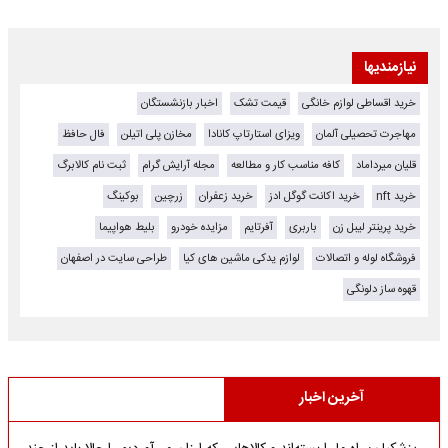
نیازمندیها
خرید اقساطی لوازم خانگی
قیمت تشک
اخبار بازنشستگان
مهاجرت تحصیلی آلمان
ویزای استارتاپ کانادا
مخازن پلی اتیلن
فال حافظ
قلیان میرداماد
کافه مناسب کار و مطالعه
مجله آرایش گرام
ثبت نام کالابرگ
خرید nft
خرید اکانت گوگل ادز
خرید زعفران
زرچین
بوکینگ
خرید پرینتر لیبل زن
باربری
آفرتایم
مزایده خودرو
بلیط هواپیما
فروشگاه لوله و اتصالات
لوازم یدکی ماشین های کیا
طراحی سایت در اصفهان
قهوه ساز دلونگی
آخرین اخبار