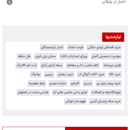
نیازمندیها
خرید اقساطی لوازم خانگی
قیمت تشک
اخبار بازنشستگان
مهاجرت تحصیلی آلمان
ویزای استارتاپ کانادا
مخازن پلی اتیلن
فال حافظ
قلیان میرداماد
کافه مناسب کار و مطالعه
مجله آرایش گرام
ثبت نام کالابرگ
خرید nft
خرید اکانت گوگل ادز
خرید زعفران
زرچین
بوکینگ
خرید پرینتر لیبل زن
باربری
آفرتایم
مزایده خودرو
بلیط هواپیما
فروشگاه لوله و اتصالات
لوازم یدکی ماشین های کیا
طراحی سایت در اصفهان
خرید سکه پارسیان گرمی
قهوه ساز دلونگی