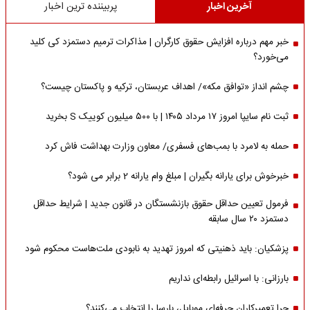
آخرین اخبار
پربیننده ترین اخبار
خبر مهم درباره افزایش حقوق کارگران | مذاکرات ترمیم دستمزد کی کلید
می‌خورد؟
چشم انداز «توافق مکه»/ اهداف عربستان، ترکیه و پاکستان چیست؟
ثبت نام سایپا امروز ۱۷ مرداد ۱۴۰۵ | با ۵۰۰ میلیون کوییک S بخرید
حمله به لامرد با بمب‌های فسفری/ معاون وزارت بهداشت فاش کرد
خبرخوش برای یارانه بگیران | مبلغ وام یارانه 2 برابر می شود؟
فرمول تعیین حداقل حقوق بازنشستگان در قانون جدید | شرایط حداقل
دستمزد ۲۰ سال سابقه
پزشکیان: باید ذهنیتی که امروز تهدید به نابودی ملت‌هاست محکوم شود
بارزانی: با اسرائیل رابطه‌ای نداریم
چرا تعمیرکاران حرفه‌ای موبایل، بارسا را انتخاب می‌کنند؟