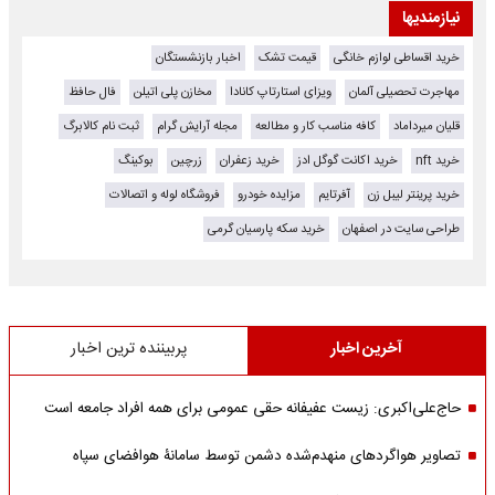
نیازمندیها
خرید اقساطی لوازم خانگی
قیمت تشک
اخبار بازنشستگان
مهاجرت تحصیلی آلمان
ویزای استارتاپ کانادا
مخازن پلی اتیلن
فال حافظ
قلیان میرداماد
کافه مناسب کار و مطالعه
مجله آرایش گرام
ثبت نام کالابرگ
خرید nft
خرید اکانت گوگل ادز
خرید زعفران
زرچین
بوکینگ
خرید پرینتر لیبل زن
آفرتایم
مزایده خودرو
فروشگاه لوله و اتصالات
طراحی سایت در اصفهان
خرید سکه پارسیان گرمی
آخرین اخبار
پربیننده ترین اخبار
حاج‌علی‌اکبری: زیست عفیفانه حقی عمومی برای همه افراد جامعه است
تصاویر هواگردهای منهدم‌شده دشمن توسط سامانۀ هوافضای سپاه