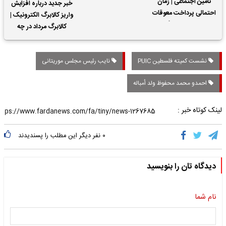
تأمین اجتماعی | زمان
خبر جدید درباره افزایش
احتمالی پرداخت معوقات
واریز کالابرگ الکترونیک |
حقوق بازنشستگان
کالابرگ مرداد در چه
تاریخی واریز خواهد شد؟
نشست کمیته فلسطین PUIC
نایب رئیس مجلس موریتانی
احمدو محمد محفوظ ولد أمباله
لینک کوتاه خبر :
۰
نفر دیگر این مطلب را پسندیدند
دیدگاه تان را بنویسید
نام شما