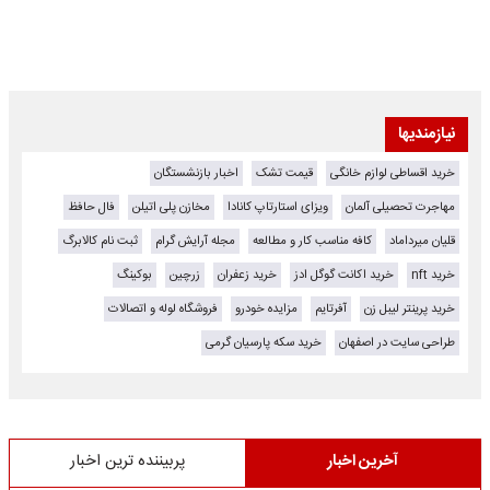
نیازمندیها
خرید اقساطی لوازم خانگی
قیمت تشک
اخبار بازنشستگان
مهاجرت تحصیلی آلمان
ویزای استارتاپ کانادا
مخازن پلی اتیلن
فال حافظ
قلیان میرداماد
کافه مناسب کار و مطالعه
مجله آرایش گرام
ثبت نام کالابرگ
خرید nft
خرید اکانت گوگل ادز
خرید زعفران
زرچین
بوکینگ
خرید پرینتر لیبل زن
آفرتایم
مزایده خودرو
فروشگاه لوله و اتصالات
طراحی سایت در اصفهان
خرید سکه پارسیان گرمی
آخرین اخبار
پربیننده ترین اخبار