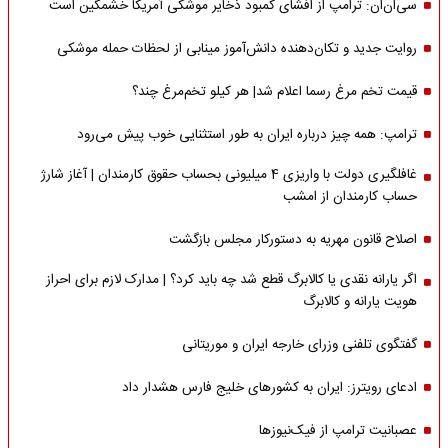
سی‌ان‌ان: ترامپ از افشای کمبود ذخایر موشکی آمریکا خشمگین است
روایت جدید و تکان‌دهنده دانش‌آموز مینابی از لحظات حمله موشکی
قیمت تخم مرغ رسما اعلام شد| هر کیلو تخم‌مرغ چند؟
ترامپ: همه چیز درباره ایران به طور استثنایی خوب پیش می‌رود
غافلگیری دولت با واریزی 4 میلیونی بحساب حقوق کارمندان | آغاز شارژ
حساب کارمندان از امشب
اصلاح قانون مهریه به دستورکار مجلس بازگشت
اگر یارانه نقدی یا کالابرگ قطع شد چه باید کرد؟ | مدارک لازم برای احراز
هویت یارانه و کالابرگ
گفتگوی تلفنی وزرای خارجه ایران و موریتانی
ادعای رویترز: ایران به کشورهای خلیج فارس هشدار داد
عصبانیت ترامپ از فیک‌نیوزها