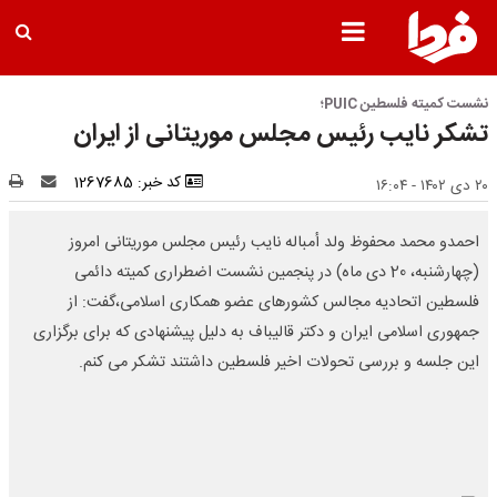
نشست کمیته فلسطین PUIC؛
تشکر نایب رئیس مجلس موریتانی از ایران
کد خبر: 1267685
۲۰ دی ۱۴۰۲ - ۱۶:۰۴
احمدو محمد محفوظ ولد أمباله نایب رئیس مجلس موریتانی امروز
(چهارشنبه، 20 دی ماه) در پنجمین نشست اضطراری کمیته دائمی
فلسطین اتحادیه مجالس کشورهای عضو همکاری اسلامی،گفت: از
جمهوری اسلامی ایران و دکتر قالیباف به دلیل پیشنهادی که برای برگزاری
این جلسه و بررسی تحولات اخیر فلسطین داشتند تشکر می کنم.