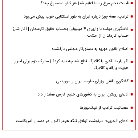
قیمت تخم مرغ رسما اعلام شد| هر کیلو تخم‌مرغ چند؟
ترامپ: همه چیز درباره ایران به طور استثنایی خوب پیش می‌رود
غافلگیری دولت با واریزی 4 میلیونی بحساب حقوق کارمندان | آغاز شارژ
حساب کارمندان از امشب
اصلاح قانون مهریه به دستورکار مجلس بازگشت
اگر یارانه نقدی یا کالابرگ قطع شد چه باید کرد؟ | مدارک لازم برای احراز
هویت یارانه و کالابرگ
گفتگوی تلفنی وزرای خارجه ایران و موریتانی
ادعای رویترز: ایران به کشورهای خلیج فارس هشدار داد
عصبانیت ترامپ از فیک‌نیوزها
ادعای الجزیره: سرنوشت توافق تنگه هرمز اکنون در دستان آمریکاست