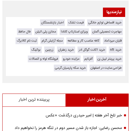
نیازمندیها
خرید اقساطی لوازم خانگی
قیمت تشک
اخبار بازنشستگان
مهاجرت تحصیلی آلمان
ویزای استارتاپ کانادا
مخازن پلی اتیلن
فال حافظ
قلیان میرداماد
کافه مناسب کار و مطالعه
مجله آرایش گرام
ثبت نام کالابرگ
خرید nft
خرید اکانت گوگل ادز
خرید زعفران
زرچین
بوکینگ
خرید پرینتر لیبل زن
آفرتایم
مزایده خودرو
فروشگاه لوله و اتصالات
طراحی سایت در اصفهان
خرید سکه پارسیان گرمی
آخرین اخبار
پربیننده ترین اخبار
خبر تلخ آخر هفته | امیر حیدری درگذشت +عکس
محسن رضایی: اجازه باز شدن مسیر دوم در تنگه هرمز را نخواهیم داد