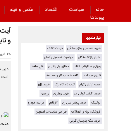
خانه
سیاست
اقتصاد
عکس و فیلم
پیوند‌ها
آیت‌ا
نیازمندیها
و نا
خرید اقساطی لوازم خانگی
قیمت تشک
۲۸ شهریور ۱۴۰۳ - ۱۴:۴۹
اخبار بازنشستگان
مهاجرت تحصیلی آلمان
ویزای استارتاپ کانادا
مخازن پلی اتیلن
فال حافظ
دبیر 
قلیان میرداماد
کافه مناسب کار و مطالعه
امت ا
مجله آرایش گرام
ثبت نام کالابرگ
خرید nft
خرید اکانت گوگل ادز
خرید زعفران
زرچین
بوکینگ
خرید پرینتر لیبل زن
آفرتایم
مزایده خودرو
فروشگاه لوله و اتصالات
طراحی سایت در اصفهان
خرید سکه پارسیان گرمی