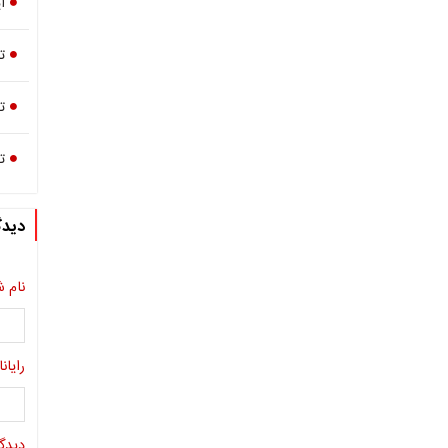
آ
ت
ت
ت
دیدگ
نام ش
رایانا
دیدگا