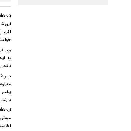
این شو
اکرم (
خواسته
وی افزو
به ایج
دشمن‌ش
دبیر ش
معیاره
پیامبر
دارند، 
آیت‌ال
مهم‌تر
اطاعت 