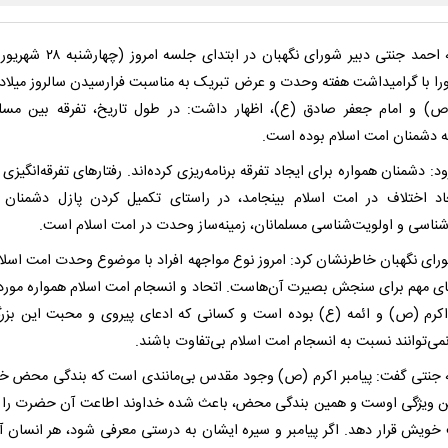
را با گرامیداشت هفته وحدت و عرض تبریک به مناسبت فرارسیدن سالروز میلاد پ
ص) و امام جعفر صادق (ع)، اظهار داشت: در طول تاریخ، تفرقه بین مسلم
 دشمنان امت اسلام بوده است.
د: دشمنان همواره برای ایجاد تفرقه برنامه‌ریزی کرده‌اند. رفتارهای تفرقه‌انگیزی
اد اختلاف در امت اسلام بینجامد، در راستای تکمیل کردن پازل دشمنان
ناسی و اولویت‌شناسی مسلمانان، زمینه‌ساز وحدت در امت اسلام است.
ورای نگهبان خاطرنشان کرد: امروز نوع مواجهه افراد با موضوع وحدت امت اسلام
ای مهم برای سنجش بصیرت آن‌هاست. اتحاد و انسجام امت اسلام همواره مورد 
 اکرم (ص) و ائمه (ع) بوده است و کسانی که ادعای پیروی و محبت این بزرگ
نمی‌توانند نسبت به انسجام امت اسلام بی‌تفاوت باشند.
له جنتی گفت: پیامبر اکرم (ص) وجود مقدس بی‌مانندی است که بندگی محض خد
ین ویژگی اوست و همین بندگی محض، باعث شده خداوند اطاعت آن حضرت را 
خویش قرار دهد. اگر پیامبر و سیره ایشان به درستی معرفی شود، هر انسان آز