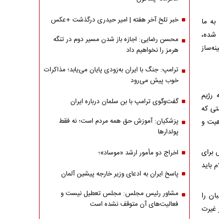
خبر تلخ آخر هفته | امیر حیدری درگذشت +عکس
به ما
 شده،
محسن رضایی: اجازه باز شدن مسیر دوم در تنگه
ه‌ساز
هرمز را نخواهیم داد
ترامپ: جنگ با ایران به‌زودی پایان می‌یابد؛ مذاکرات
خوب پیش می‌رود
 رژیم
گفت‌وگوی ترامپ با بن سلمان درباره ایران
تی که
پزشکیان: آموزش حق همه مردم است؛ نه فقط
هیت و
پولدارها
 برای
اخراج دو مأمور ارشد «موساد»؛
 باید
پاسخ ایران به ادعای وزیر خارجه پیشین آلمان
مشاور رئیس مجلس: مجلس تعطیل نیست و
ان را
فعالیت‌های آن متوقف نشده است
 غیرت