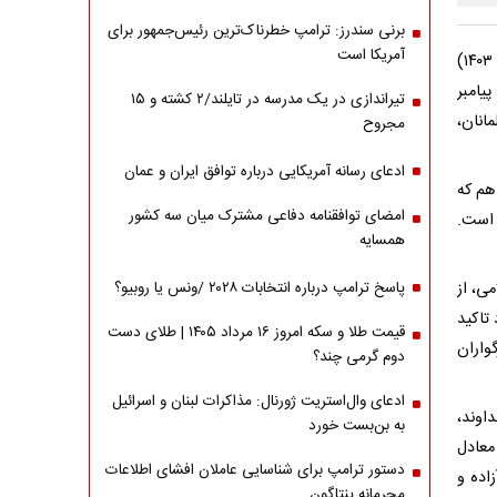
برنی سندرز: ترامپ خطرناک‌ترین رئیس‌جمهور برای
آمریکا است
آیت‌الله احمد جنتی دبیر شورای نگهبان در ابتدای جلسه امروز (چهارشنبه ۲۸ شهریور ۱۴۰۳)
یامبر
تیراندازی در یک مدرسه در تایلند/۲ کشته و ۱۵
انان،
مجروح
ادعای رسانه آمریکایی درباره توافق ایران و عمان
 هم که
امضای توافقنامه دفاعی مشترک میان سه کشور
 است.
همسایه
ی، از
پاسخ ترامپ درباره انتخابات ۲۰۲۸ /ونس یا روبیو؟
تاکید
قیمت طلا و سکه امروز ۱۶ مرداد ۱۴۰۵ | طلای دست
واران
دوم گرمی چند؟
ادعای وال‌استریت ژورنال: مذاکرات لبنان و اسرائیل
اوند،
به بن‌بست خورد
معادل
دستور ترامپ برای شناسایی عاملان افشای اطلاعات
اده و
محرمانه پنتاگون