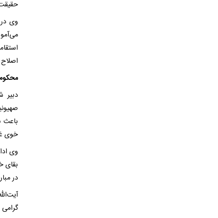
حقیقت‌
وی در 
می‌آمو
استقام
اصلاح 
محکومی
دبیر ش
صهیونی
باعث ب
خوی غیر
وی ادا
بقای خو
در مبار
آیت‌ال
گرامی 