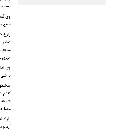
تسنیم 
وی گفت
جمع مصا
منابع 
انرژی و
داخلی 
سخنگوی
گندم د
خواهد 
مصارف،
آرد و ن