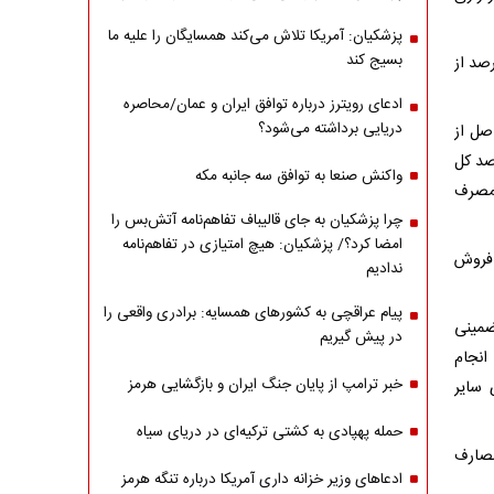
پزشکیان: آمریکا تلاش می‌کند همسایگان را علیه ما
بسیج کند
صد از
ادعای رویترز درباره توافق ایران و عمان/محاصره
دریایی برداشته می‌شود؟
 حاصل از
ی و 5 درصد سود شرکت‌های تابعه وزارت نفت و 10 درصد کل
واکنش صنعا به توافق سه جانبه مکه
 مصرف
چرا پزشکیان به جای قالیباف تفاهم‌نامه آتش‌بس را
امضا کرد؟/ پزشکیان: هیچ امتیازی در تفاهم‌نامه
صادرات و فروش
ندادیم
پیام عراقچی به کشورهای همسایه: برادری واقعی را
ضمینی
در پیش گیریم
انجام
خبر ترامپ از پایان جنگ ایران و بازگشایی هرمز
 سایر
حمله پهپادی به کشتی ترکیه‌ای در دریای سیاه
 تومان برای مصارف
ادعاهای وزیر خزانه داری آمریکا درباره تنگه هرمز