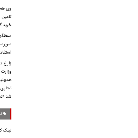
وی همچن
تامین م
خرید گن
سخنگوی
سرپرست
استفاده
زارع د
وزارت 
همچنین
تجاری 
شد./تس
کم
لینک کو