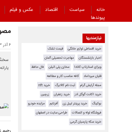
خانه
سیاست
اقتصاد
عکس و فیلم
پیوند‌ها
مصوب
نیازمندیها
۶ آذر ۱۴۰۳ - ۲۱:۵۵
خرید اقساطی لوازم خانگی
قیمت تشک
اخبار بازنشستگان
مهاجرت تحصیلی آلمان
ویزای استارتاپ کانادا
مخازن پلی اتیلن
فال حافظ
یاران
قلیان میرداماد
کافه مناسب کار و مطالعه
مجله آرایش گرام
ثبت نام کالابرگ
خرید nft
خرید اکانت گوگل ادز
خرید زعفران
زرچین
بوکینگ
خرید پرینتر لیبل زن
آفرتایم
مزایده خودرو
فروشگاه لوله و اتصالات
طراحی سایت در اصفهان
خرید سکه پارسیان گرمی