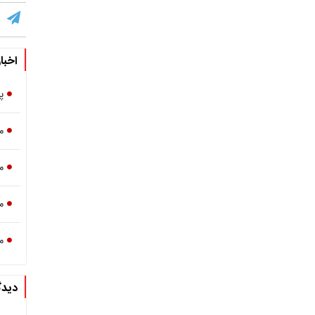
اخبا
پ
م
مص
م
م
دیدگ