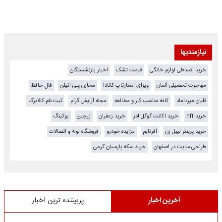
نیازمندیها
خرید اقساطی لوازم خانگی
قیمت تشک
اخبار بازنشستگان
مهاجرت تحصیلی آلمان
ویزای استارتاپ کانادا
مخازن پلی اتیلن
فال حافظ
قلیان میرداماد
کافه مناسب کار و مطالعه
مجله آرایش گرام
ثبت نام کالابرگ
خرید nft
خرید اکانت گوگل ادز
خرید زعفران
زرچین
بوکینگ
خرید پرینتر لیبل زن
آفرتایم
مزایده خودرو
فروشگاه لوله و اتصالات
طراحی سایت در اصفهان
خرید سکه پارسیان گرمی
آخرین اخبار
پربیننده ترین اخبار