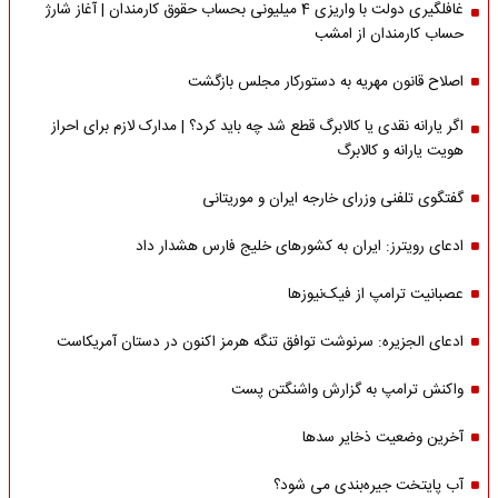
غافلگیری دولت با واریزی 4 میلیونی بحساب حقوق کارمندان | آغاز شارژ
حساب کارمندان از امشب
اصلاح قانون مهریه به دستورکار مجلس بازگشت
اگر یارانه نقدی یا کالابرگ قطع شد چه باید کرد؟ | مدارک لازم برای احراز
هویت یارانه و کالابرگ
گفتگوی تلفنی وزرای خارجه ایران و موریتانی
ادعای رویترز: ایران به کشورهای خلیج فارس هشدار داد
عصبانیت ترامپ از فیک‌نیوزها
ادعای الجزیره: سرنوشت توافق تنگه هرمز اکنون در دستان آمریکاست
واکنش ترامپ به گزارش واشنگتن پست
آخرین وضعیت ذخایر سدها
آب پایتخت جیره‌بندی می شود؟