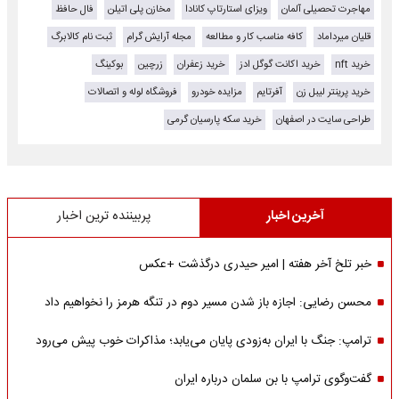
مهاجرت تحصیلی آلمان
ویزای استارتاپ کانادا
مخازن پلی اتیلن
فال حافظ
قلیان میرداماد
کافه مناسب کار و مطالعه
مجله آرایش گرام
ثبت نام کالابرگ
خرید nft
خرید اکانت گوگل ادز
خرید زعفران
زرچین
بوکینگ
خرید پرینتر لیبل زن
آفرتایم
مزایده خودرو
فروشگاه لوله و اتصالات
طراحی سایت در اصفهان
خرید سکه پارسیان گرمی
آخرین اخبار
پربیننده ترین اخبار
خبر تلخ آخر هفته | امیر حیدری درگذشت +عکس
محسن رضایی: اجازه باز شدن مسیر دوم در تنگه هرمز را نخواهیم داد
ترامپ: جنگ با ایران به‌زودی پایان می‌یابد؛ مذاکرات خوب پیش می‌رود
گفت‌وگوی ترامپ با بن سلمان درباره ایران