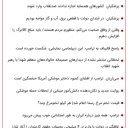
پزشکیان: کشورهای همسایه اجازه ندادند ضدنقلاب وارد شوند
پزشکیان: در ابتدای دولت با قطعی برق، آب و گاز مواجه بودیم
وقتی از وفاق صحبت می‌کنم، منظورم مردم هستند/ باید مبلغ کالابرگ را
افزایش دهیم
پاسخ قالیباف به ترامپ: این دیپلماسی نمایشی، شکست خورده است
لحظاتی منتشر نشده از دیدارهای صمیمانه خانواده‌های معظم شهدا با رهبر
شهید انقلاب
سی‌ان‌ان: ترامپ از افشای کمبود ذخایر موشکی آمریکا خشمگین است
روایت جدید و تکان‌دهنده دانش‌آموز مینابی از لحظات حمله موشکی
قیمت تخم مرغ رسما اعلام شد| هر کیلو تخم‌مرغ چند؟
ترامپ: همه چیز درباره ایران به طور استثنایی خوب پیش می‌رود
غافلگیری دولت با واریزی 4 میلیونی بحساب حقوق کارمندان | آغاز شارژ