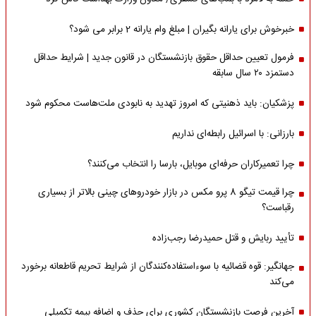
خبرخوش برای یارانه بگیران | مبلغ وام یارانه 2 برابر می شود؟
فرمول تعیین حداقل حقوق بازنشستگان در قانون جدید | شرایط حداقل
دستمزد ۲۰ سال سابقه
پزشکیان: باید ذهنیتی که امروز تهدید به نابودی ملت‌هاست محکوم شود
بارزانی: با اسرائیل رابطه‌ای نداریم
چرا تعمیرکاران حرفه‌ای موبایل، بارسا را انتخاب می‌کنند؟
چرا قیمت تیگو 8 پرو مکس در بازار خودروهای چینی بالاتر از بسیاری
رقباست؟
تأیید ربایش و قتل حمیدرضا رجب‌زاده
جهانگیر: قوه قضائیه با سوءاستفاده‌کنندگان از شرایط تحریم قاطعانه برخورد
می‌کند
آخرین فرصت بازنشستگان کشوری برای حذف و اضافه بیمه تکمیلی