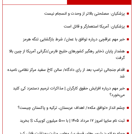
پزشکیان: مصلحتی بالاتر از وحدت و انسجام نیست
پزشکیان: آمریکا استعمارگر و قاتل است
خبر مهم عراقچی درباره توافق با عمان/ شرط بازگشایی تنگه هرمز
هشدار پایان ذخایر رهگیر کشورهای خلیج فارس/نگرانی آمریکا از چین بالا
گرفت
اقدام جنجالی ترامپ بعد از رای دادگاه/ سالن کاخ سفید مرکز نظامی نامیده
شد
خبر مهم درباره افزایش حقوق کارگران | مذاکرات ترمیم دستمزد کی کلید
می‌خورد؟
چشم انداز «توافق مکه»/ اهداف عربستان، ترکیه و پاکستان چیست؟
ثبت نام سایپا امروز ۱۷ مرداد ۱۴۰۵ | با ۵۰۰ میلیون کوییک S بخرید
حمله به لامرد با بمب‌های فسفری/ معاون وزارت بهداشت فاش کرد