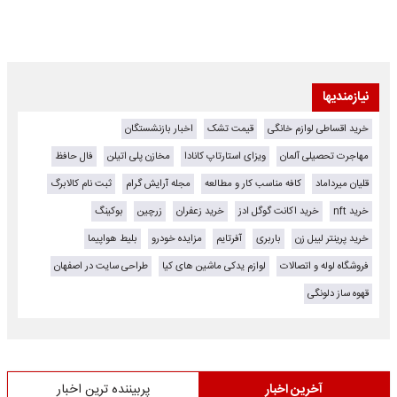
نیازمندیها
خرید اقساطی لوازم خانگی
قیمت تشک
اخبار بازنشستگان
مهاجرت تحصیلی آلمان
ویزای استارتاپ کانادا
مخازن پلی اتیلن
فال حافظ
قلیان میرداماد
کافه مناسب کار و مطالعه
مجله آرایش گرام
ثبت نام کالابرگ
خرید nft
خرید اکانت گوگل ادز
خرید زعفران
زرچین
بوکینگ
خرید پرینتر لیبل زن
باربری
آفرتایم
مزایده خودرو
بلیط هواپیما
فروشگاه لوله و اتصالات
لوازم یدکی ماشین های کیا
طراحی سایت در اصفهان
قهوه ساز دلونگی
آخرین اخبار
پربیننده ترین اخبار