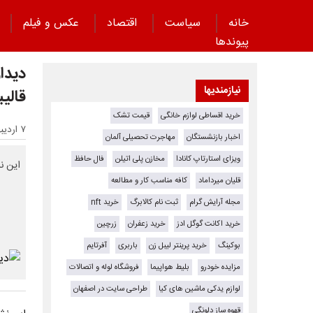
خانه
سیاست
اقتصاد
عکس و فیلم
پیوند‌ها
دیدا
نیازمندیها
قالی
خرید اقساطی لوازم خانگی
قیمت تشک
۷ اردیبهشت ۱۴۰۴ - ۲۰:۵۶
اخبار بازنشستگان
مهاجرت تحصیلی آلمان
ویزای استارتاپ کانادا
مخازن پلی اتیلن
فال حافظ
این ن
قلیان میرداماد
کافه مناسب کار و مطالعه
مجله آرایش گرام
ثبت نام کالابرگ
خرید nft
خرید اکانت گوگل ادز
خرید زعفران
زرچین
بوکینگ
خرید پرینتر لیبل زن
باربری
آفرتایم
مزایده خودرو
بلیط هواپیما
فروشگاه لوله و اتصالات
لوازم یدکی ماشین های کیا
طراحی سایت در اصفهان
قهوه ساز دلونگی