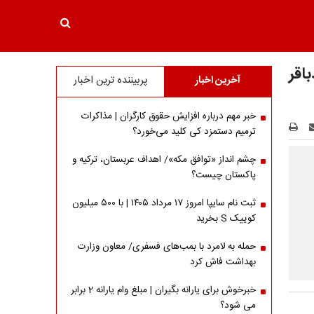
اقر
آخرین اخبار
پربیننده ترین اخبار
خبر مهم درباره افزایش حقوق کارگران | مذاکرات
ترمیم دستمزد کی کلید می‌خورد؟
چشم انداز «توافق مکه»/ اهداف عربستان، ترکیه و
پاکستان چیست؟
ثبت نام سایپا امروز ۱۷ مرداد ۱۴۰۵ | با ۵۰۰ میلیون
کوییک S بخرید
حمله به لامرد با بمب‌های فسفری/ معاون وزارت
بهداشت فاش کرد
خبرخوش برای یارانه بگیران | مبلغ وام یارانه 2 برابر
می شود؟