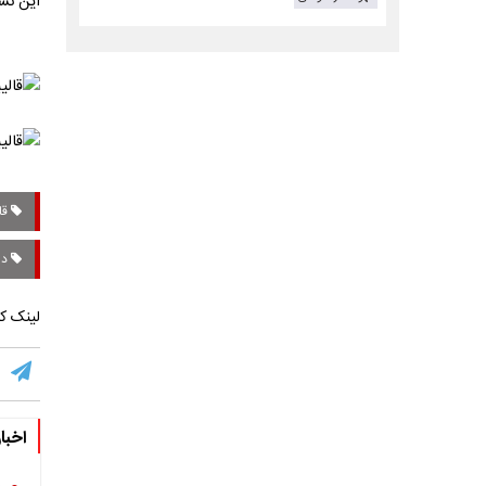
این نش
قا
دی
لینک کو
اخبا