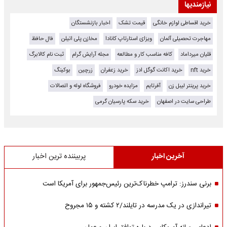
نیازمندیها
خرید اقساطی لوازم خانگی
قیمت تشک
اخبار بازنشستگان
مهاجرت تحصیلی آلمان
ویزای استارتاپ کانادا
مخازن پلی اتیلن
فال حافظ
قلیان میرداماد
کافه مناسب کار و مطالعه
مجله آرایش گرام
ثبت نام کالابرگ
خرید nft
خرید اکانت گوگل ادز
خرید زعفران
زرچین
بوکینگ
خرید پرینتر لیبل زن
آفرتایم
مزایده خودرو
فروشگاه لوله و اتصالات
طراحی سایت در اصفهان
خرید سکه پارسیان گرمی
آخرین اخبار
پربیننده ترین اخبار
برنی سندرز: ترامپ خطرناک‌ترین رئیس‌جمهور برای آمریکا است
تیراندازی در یک مدرسه در تایلند/۲ کشته و ۱۵ مجروح