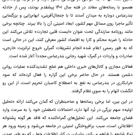
همسو با رسانه‌های معاند در فتنه سال ۱۴۰۱ پیشقدم بودند، پس از حادثه
بندرعباس دوباره به میدان آمدند تا با جنجال‌آفرینی، ابهام‌زایی و بزرگنمایی
تأثیر ماجرا روی مسائل مهم کشور، ابعاد امنیتی آن را بالا ببرند. چنانچه برخی
مانند روزنامه سازندگی تحت عنوان «ایست قلبی تجارت» تلاش می‌کنند این
حادثه را ضربه محکم و کارا به اقتصاد کشور معرفی کنند، این در حالی است
که به طور رسمی اعلام شده انجام تشریفات گمرکی خروج ترانزیت خارجی،
صادرات و واردات در گمرک شهید رجایی بندرعباس مجدداً آغاز شده است.
فعالان مجازی و کانال‌های خبری داخلی هم ضلع تشدیدکننده عملیات روانی
دشمن هستند. در حال حاضر برخی این گزاره را فعال کرده‌اند که سود
خرابکاری در بندرعباس به نفع به اصطلاح کاسبان تحریم است، از این رو
انگشت اتهام را به سوی نظام گرفتند.
در این بین، اما برخی رسانه‌ها و صاحبنظران که گمان می‌کنند ارائه «تحلیل
اولیه» سهم بزرگی در بُرد آنها دارد، احتمالات نامطمئن خود را به سرعت وارد
فضای جامعه می‌کنند. این تحلیل‌های گمراه‌کننده که فاقد هر گونه پشتوانه
اطلاعاتی است، سبب برافروختگی امنیتی در جامعه می‌شود و زمینه ورود هر
نوع شایعه را فراهم می‌کند، بنابراین در کنار اطلاعات جعلی که به طور عمدی