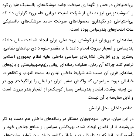
بی‌احتیاطی در حمل و نگهداری سوخت جامد موشک‌های بالستیک عنوان کرد
و آسوشیتدپرس نیز به نقل از شرکت امنیت دریایی «امبری» گزارش داد که
بی‌احتیاطی در نگهداری محموله‌های سوخت جامد موشک‌های بالستیکی
علت انفجار‌های بندرعباس بوده است.
رسانه‌های عبری‌زبان نیز کوشش بی‌حاصلی برای ایجاد شباهت میان حادثه
بندرعباس و انفجار بیروت انجام دادند تا با مقصر جلوه دادن نهاد‌های نظامی،
بستری برای افزایش فشار‌های سیاسی داخلی علیه نظام جمهوری اسلامی
فراهم کنند چراکه آن زمان، عملیات رسانه‌ای روانی رژیم‌صهیونیستی و بازو‌های
رسانه‌ای غربی آن سبب شد شرایط داخلی لبنان به سمت التهاب و تظاهرات
خیابانی برود؛ موضوعی که واکنش سفیر ایران در لبنان را برانگیخت. وی در
این زمینه نوشت: انفجار بندرعباس بسیار کوچک‌تر از انفجار بندر بیروت است
و قابل مقایسه با آن نیست.
عناصر داخلی مخل آرامش
در این میان، برخی سودجویان مستقر در رسانه‌های داخلی هم دست به کار
می‌شوند تا از فضای ایجاد شده، بهره‌کشی سیاسی و منافع جناحی خود را
تأمین کنند. آنها که ید طولانی در بی‌ثباتی کشور دارند و در تولید روایت‌های