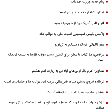
پیام جدید وزارت اطلاعات
فیدان: توافق مکه علیه ایران نیست
فارن افرز: آمریکا باید از خاورمیانه برود
واکنش رئیس کمیسیون امنیت ملی به توافق مکه
سفر ناگهانی فرمانده سنتکام به تل‌آویو
عراقچی: مذاکرات با عمان برای تعیین مسیر موقت تقریبا به نتیجه نزدیک
است
تصاویر: اعزام زائر اولی‌های آبادانی به زیارت امام هشتم
فرمانده نیروی زمینی سپاه: خبررسانی عرصه نبرد روایت ها و حقیقت‌ها است
هشدار امام جمعه بغداد درباره توطئه آمریکا
ارزش سهام عدالت این برگه ها 10 میلیون تومان شد | استعلام ارزش سهام
عدالت