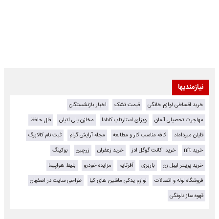
نیازمندیها
خرید اقساطی لوازم خانگی
قیمت تشک
اخبار بازنشستگان
مهاجرت تحصیلی آلمان
ویزای استارتاپ کانادا
مخازن پلی اتیلن
فال حافظ
قلیان میرداماد
کافه مناسب کار و مطالعه
مجله آرایش گرام
ثبت نام کالابرگ
خرید nft
خرید اکانت گوگل ادز
خرید زعفران
زرچین
بوکینگ
خرید پرینتر لیبل زن
باربری
آفرتایم
مزایده خودرو
بلیط هواپیما
فروشگاه لوله و اتصالات
لوازم یدکی ماشین های کیا
طراحی سایت در اصفهان
قهوه ساز دلونگی