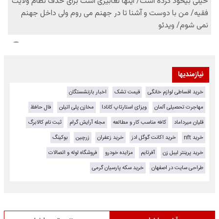
نیازمندیها
خرید اقساطی لوازم خانگی
قیمت تشک
اخبار بازنشستگان
مهاجرت تحصیلی آلمان
ویزای استارتاپ کانادا
مخازن پلی اتیلن
فال حافظ
قلیان میرداماد
کافه مناسب کار و مطالعه
مجله آرایش گرام
ثبت نام کالابرگ
خرید nft
خرید اکانت گوگل ادز
خرید زعفران
زرچین
بوکینگ
خرید پرینتر لیبل زن
آفرتایم
مزایده خودرو
فروشگاه لوله و اتصالات
طراحی سایت در اصفهان
خرید سکه پارسیان گرمی