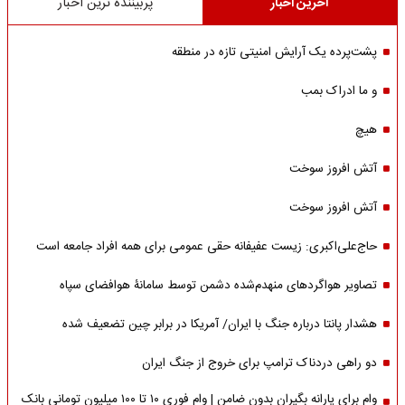
آخرین اخبار
پربیننده ترین اخبار
پشت‌پرده یک آرایش امنیتی تازه در منطقه
و ما ادراک بمب
هیچ
آتش افروز سوخت
آتش افروز سوخت
حاج‌علی‌اکبری: زیست عفیفانه حقی عمومی برای همه افراد جامعه است
تصاویر هواگردهای منهدم‌شده دشمن توسط سامانۀ هوافضای سپاه
هشدار پانتا درباره جنگ با ایران/ آمریکا در برابر چین تضعیف شده
دو راهی دردناک ترامپ برای خروج از جنگ ایران
وام برای یارانه بگیران بدون ضامن | وام فوری ۱۰ تا ۱۰۰ میلیون تومانی بانک