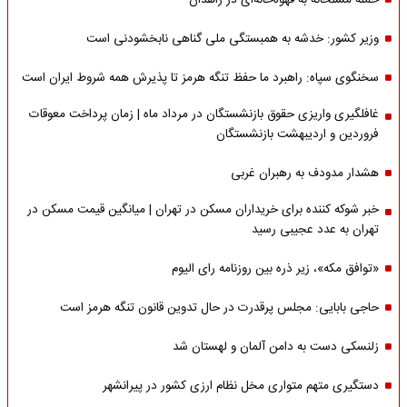
حمله مسلحانه به قهوه‌خانه‌ای در زاهدان
وزیر کشور: خدشه به همبستگی ملی گناهی نابخشودنی است
سخنگوی سپاه: راهبرد ما حفظ تنگه هرمز تا پذیرش همه شروط ایران است
غافلگیری واریزی حقوق بازنشستگان در مرداد ماه | زمان پرداخت معوقات
فروردین و اردیبهشت بازنشستگان
هشدار مدودف به رهبران غربی
خبر شوکه کننده برای خریداران مسکن در تهران | میانگین قیمت مسکن در
تهران به عدد عجیبی رسید
«توافق مکه»، زیر ذره بین روزنامه رای الیوم
حاجی بابایی: مجلس پرقدرت در حال تدوین قانون تنگه هرمز است
زلنسکی دست به دامن آلمان و لهستان شد
دستگیری متهم متواری مخل نظام ارزی کشور در پیرانشهر