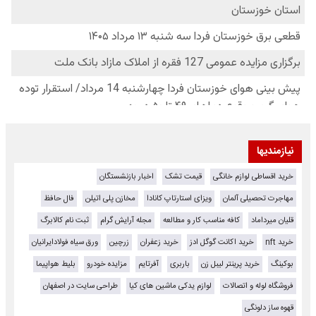
نیازمندیها
خرید اقساطی لوازم خانگی
قیمت تشک
اخبار بازنشستگان
مهاجرت تحصیلی آلمان
ویزای استارتاپ کانادا
مخازن پلی اتیلن
فال حافظ
قلیان میرداماد
کافه مناسب کار و مطالعه
مجله آرایش گرام
ثبت نام کالابرگ
خرید nft
خرید اکانت گوگل ادز
خرید زعفران
زرچین
ورق سیاه فولادایرانیان
بوکینگ
خرید پرینتر لیبل زن
باربری
آفرتایم
مزایده خودرو
بلیط هواپیما
فروشگاه لوله و اتصالات
لوازم یدکی ماشین های کیا
طراحی سایت در اصفهان
قهوه ساز دلونگی