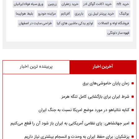
خرید nft
خرید اکانت گوگل ادز
خرید زعفران
زرچین
ورق سیاه فولادایرانیان
بوکینگ
خرید پرینتر لیبل زن
باربری
آفرتایم
مزایده خودرو
بلیط هواپیما
فروشگاه لوله و اتصالات
لوازم یدکی ماشین های کیا
طراحی سایت در اصفهان
قهوه ساز دلونگی
آخرین اخبار
پربیننده ترین اخبار
زمان پایان خاموشی‌های برق
شرط ایران برای بازگشایی کامل تنگه هرمز
کنایه نتانیاهو در مورد موضع امریکا نسبت به جنگ ایران
امیر جهانشاهی: پای نظامی آمریکایی به ایران باز شود آن را قطع می‌کنیم
پزشکیان: برای حفظ ایران به وحدت و انسجام بیشتری نیاز داریم